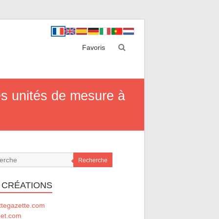
Favoris
es unités de mesure à
Recherche
 CRÉATIONS
ttegazette.com
net.com