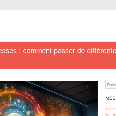
esses : comment passer de différent
MES
geeke
e-city