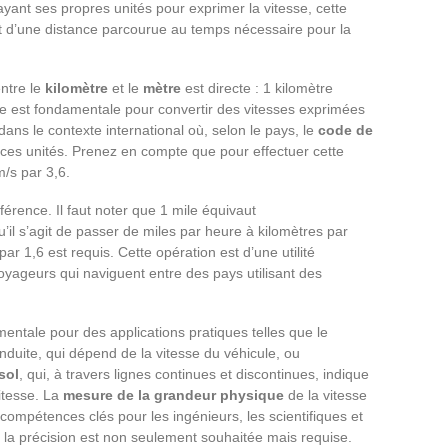
yant ses propres unités pour exprimer la vitesse, cette
rt d’une distance parcourue au temps nécessaire pour la
entre le
kilomètre
et le
mètre
est directe : 1 kilomètre
e est fondamentale pour convertir des vitesses exprimées
dans le contexte international où, selon le pays, le
code de
e ces unités. Prenez en compte que pour effectuer cette
m/s par 3,6.
férence. Il faut noter que 1 mile équivaut
’il s’agit de passer de miles par heure à kilomètres par
par 1,6 est requis. Cette opération est d’une utilité
voyageurs qui naviguent entre des pays utilisant des
entale pour des applications pratiques telles que le
duite, qui dépend de la vitesse du véhicule, ou
sol
, qui, à travers lignes continues et discontinues, indique
vitesse. La
mesure de la grandeur physique
de la vitesse
ompétences clés pour les ingénieurs, les scientifiques et
 la précision est non seulement souhaitée mais requise.