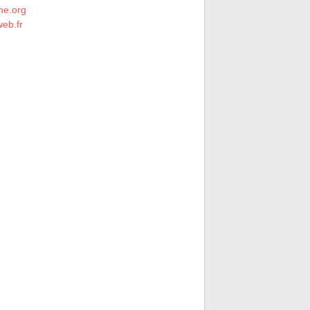
he.org
eb.fr