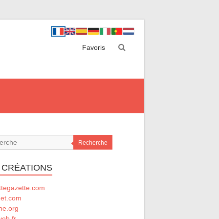
Favoris
Recherche
 CRÉATIONS
ttegazette.com
net.com
he.org
eb.fr