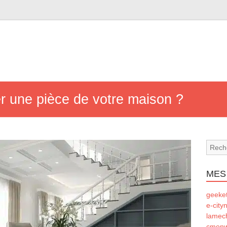
 une pièce de votre maison ?
MES
geeke
e-city
lamec
cmonw