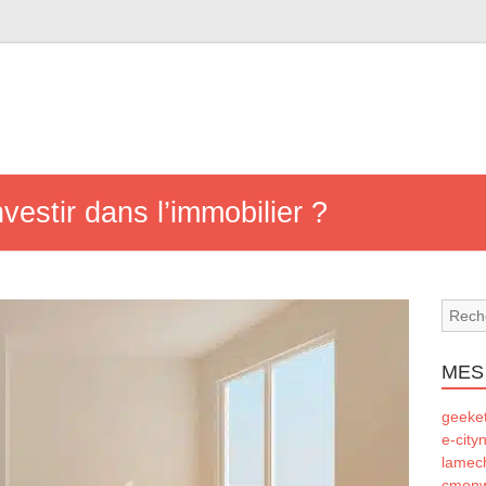
nvestir dans l’immobilier ?
MES
geeke
e-city
lamec
cmonw