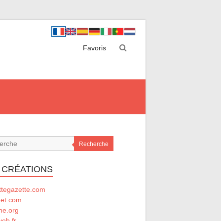
Favoris
Recherche
 CRÉATIONS
ttegazette.com
net.com
he.org
eb.fr