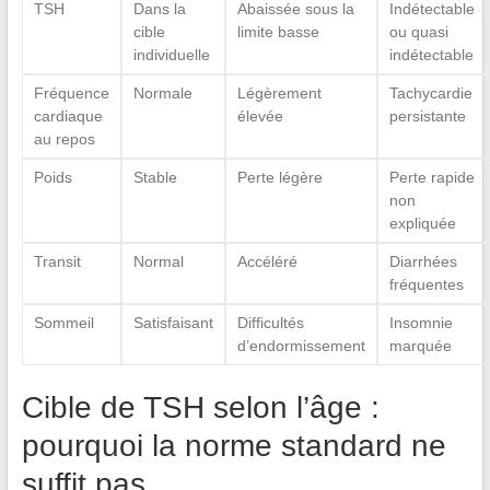
TSH
Dans la
Abaissée sous la
Indétectable
cible
limite basse
ou quasi
individuelle
indétectable
Fréquence
Normale
Légèrement
Tachycardie
cardiaque
élevée
persistante
au repos
Poids
Stable
Perte légère
Perte rapide
non
expliquée
Transit
Normal
Accéléré
Diarrhées
fréquentes
Sommeil
Satisfaisant
Difficultés
Insomnie
d’endormissement
marquée
Cible de TSH selon l’âge :
pourquoi la norme standard ne
suffit pas