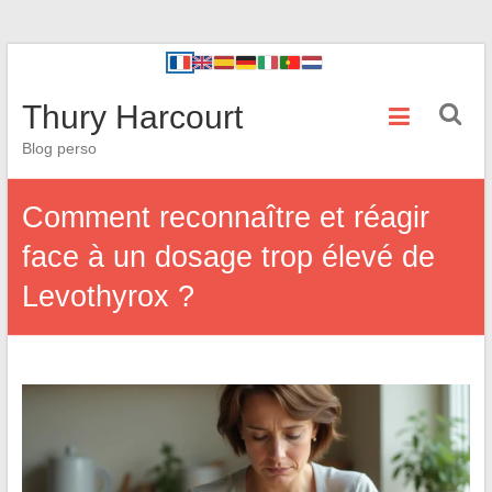
Thury Harcourt
Blog perso
Comment reconnaître et réagir
face à un dosage trop élevé de
Levothyrox ?