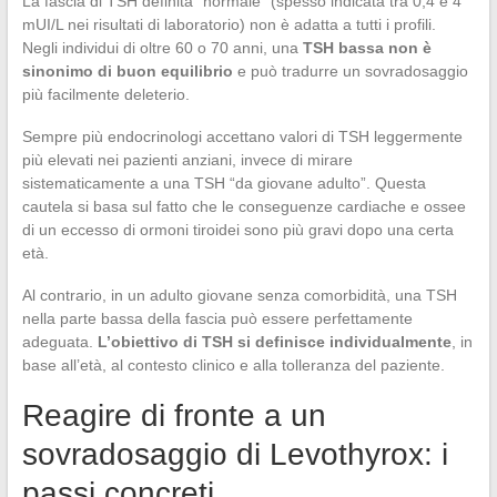
La fascia di TSH definita “normale” (spesso indicata tra 0,4 e 4
mUI/L nei risultati di laboratorio) non è adatta a tutti i profili.
Negli individui di oltre 60 o 70 anni, una
TSH bassa non è
sinonimo di buon equilibrio
e può tradurre un sovradosaggio
più facilmente deleterio.
Sempre più endocrinologi accettano valori di TSH leggermente
più elevati nei pazienti anziani, invece di mirare
sistematicamente a una TSH “da giovane adulto”. Questa
cautela si basa sul fatto che le conseguenze cardiache e ossee
di un eccesso di ormoni tiroidei sono più gravi dopo una certa
età.
Al contrario, in un adulto giovane senza comorbidità, una TSH
nella parte bassa della fascia può essere perfettamente
adeguata.
L’obiettivo di TSH si definisce individualmente
, in
base all’età, al contesto clinico e alla tolleranza del paziente.
Reagire di fronte a un
sovradosaggio di Levothyrox: i
passi concreti