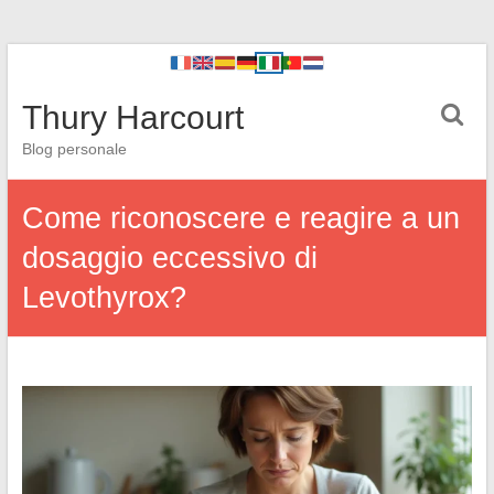
Thury Harcourt
Blog personale
Come riconoscere e reagire a un
dosaggio eccessivo di
Levothyrox?