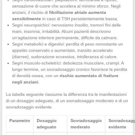
sensazione di cuore che accelera al minimo sforzo. Negli
anziani, il rischio di
fibrillazione atriale aumenta
sensibilmente
in caso di TSH persistentemente bassa.
Segni neuropsichici: nervosismo insolito, tremori fini delle
mani, insonnia, irritabilità. Alcuni pazienti descrivono
un’agitazione interiore permanente, difficile da calmare.
Segni metabolici e digestivi: perdita di peso nonostante un
appetito conservato o aumentato, transito accelerato
(diarree), sudorazione eccessiva, intolleranza al calore.
Segni muscolo-scheletrici: debolezza muscolare, crampi. A
lungo termine, un sovradosaggio cronico favorisce la perdita
di densità ossea, con un
rischio aumentato di fratture
negli anziani
.
La tabella seguente riassume la differenza tra le manifestazioni
di un dosaggio adeguato, di un sovradosaggio moderato e di un
sovradosaggio evidente.
Parametro
Dosaggio
Sovradosaggio
Sovradosagg
adeguato
moderato
evidente