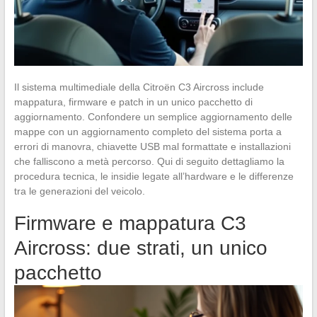
Il sistema multimediale della Citroën C3 Aircross include
mappatura, firmware e patch in un unico pacchetto di
aggiornamento. Confondere un semplice aggiornamento delle
mappe con un aggiornamento completo del sistema porta a
errori di manovra, chiavette USB mal formattate e installazioni
che falliscono a metà percorso. Qui di seguito dettagliamo la
procedura tecnica, le insidie legate all’hardware e le differenze
tra le generazioni del veicolo.
Firmware e mappatura C3
Aircross: due strati, un unico
pacchetto