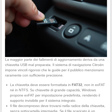
La maggior parte dei fallimenti di aggiornamento deriva da una
chiavetta USB mal preparata. Il sistema di navigazione Citroën
impone vincoli rigorosi che le guide per il pubblico menzionano
raramente con sufficiente precisione.
La chiavetta deve essere formattata in
FAT32
, non in exFAT
né in NTFS. Su chiavette di grande capacità, Windows
propone exFAT per impostazione predefinita, rendendo il
supporto invisibile per il sistema integrato.
Il file decompresso deve trovarsi nella radice della chiavetta,
senza sottocartella intermedia. Se il file scaricato è un