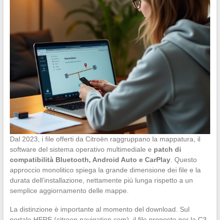
Dal 2023, i file offerti da Citroën raggruppano la mappatura, il
software del sistema operativo multimediale e
patch di
compatibilità Bluetooth, Android Auto e CarPlay
. Questo
approccio monolitico spiega la grande dimensione dei file e la
durata dell’installazione, nettamente più lunga rispetto a un
semplice aggiornamento delle mappe.
La distinzione è importante al momento del download. Sul
portale HERE (citroen.navigation.com), il file proposto per la C3