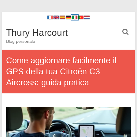
Thury Harcourt
Blog personale
Come aggiornare facilmente il
GPS della tua Citroën C3
Aircross: guida pratica