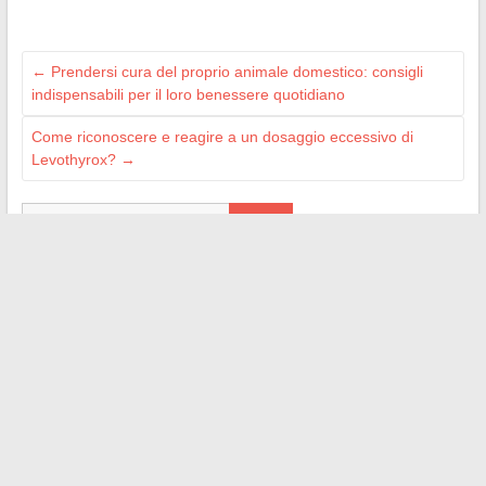
←
Prendersi cura del proprio animale domestico: consigli
indispensabili per il loro benessere quotidiano
Come riconoscere e reagire a un dosaggio eccessivo di
Levothyrox?
→
Search
MES CRÉATIONS
geekettegazette.com
e-citynet.com
lameche.org
cmonweb.fr