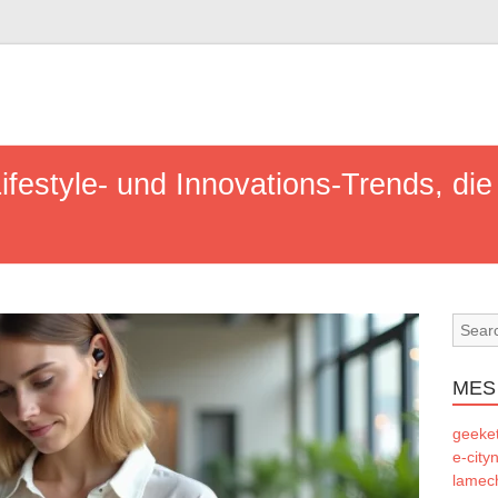
ifestyle- und Innovations-Trends, die
MES
geeke
e-city
lamec