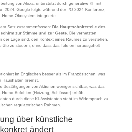
tung von Alexa, unterstützt durch generative KI, mit
von 2024. Google folgte während der I/O 2024-Konferenz,
t-Home-Ökosystem integrierte.
einem Satz zusammenfassen:
Die Hauptschnittstelle des
schirm zur Stimme und zur Geste
. Die vernetzten
in der Lage sind, den Kontext eines Raumes zu verstehen,
äte zu steuern, ohne dass das Telefon herausgeholt
tioniert im Englischen besser als im Französischen, was
n Haushalten bremst.
e Bestätigungen von Aktionen weniger sichtbar, was das
t-Home-Befehlen (Heizung, Schlösser) erhöht.
aten durch diese KI-Assistenten steht im Widerspruch zu
äischen regulatorischen Rahmen.
ung über künstliche
 konkret ändert