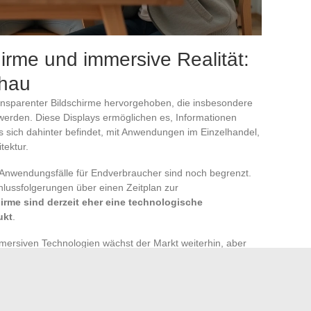
irme und immersive Realität:
chau
nsparenter Bildschirme hervorgehoben, die insbesondere
 werden. Diese Displays ermöglichen es, Informationen
s sich dahinter befindet, mit Anwendungen im Einzelhandel,
tektur.
ie Anwendungsfälle für Endverbraucher sind noch begrenzt.
lussfolgerungen über einen Zeitplan zur
irme sind derzeit eher eine technologische
ukt
.
mersiven Technologien wächst der Markt weiterhin, aber
erschiedlich hinsichtlich der Geschwindigkeit der
 Die Headsets bleiben schwer, teuer, und die nativen Inhalte
Die Entwicklung der Mixed Reality hängt stark von der
ückgang der Hardwarepreise ab.