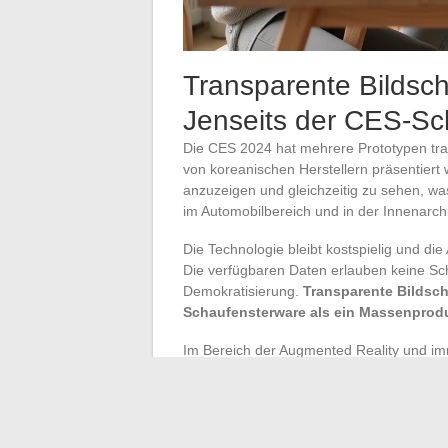
Transparente Bildsch
Jenseits der CES-S
Die CES 2024 hat mehrere Prototypen tra
von koreanischen Herstellern präsentiert
anzuzeigen und gleichzeitig zu sehen, wa
im Automobilbereich und in der Innenarchi
Die Technologie bleibt kostspielig und d
Die verfügbaren Daten erlauben keine Sch
Demokratisierung.
Transparente Bildsch
Schaufensterware als ein Massenprod
Im Bereich der Augmented Reality und im
die Rückmeldungen aus der Praxis sind unt
Akzeptanz durch die breite Öffentlichkeit.
weisen noch nicht genügend Vielfalt auf. 
Erstellung geeigneter Inhalte und dem R