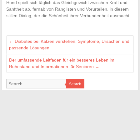
Hund spielt sich täglich das Gleichgewicht zwischen Kraft und
Sanftheit ab, fernab von Ranglisten und Vorurteilen, in diesem
stillen Dialog, der die Schönheit ihrer Verbundenheit ausmacht.
←
Diabetes bei Katzen verstehen: Symptome, Ursachen und
passende Lösungen
Der umfassende Leitfaden für ein besseres Leben im
Ruhestand und Informationen für Senioren
→
Search
MES CRÉATIONS
geekettegazette.com
e-citynet.com
lameche.org
cmonweb.fr