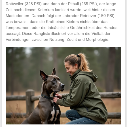
Rottweiler (328 PSI) und dann der Pitbull (235 PSI), der lange
Zeit nach diesem Kriterium karikiert wurde, weit hinter diesen
Mastodonten. Danach folgt der Labrador Retriever (150 PSI),
was beweist, dass die Kraft eines Kiefers nichts über das
Temperament oder die tatsächliche Gefährlichkeit des Hundes
aussagt. Diese Rangliste illustriert vor allem die Vielfalt der
Verbindungen zwischen Nutzung, Zucht und Morphologie.