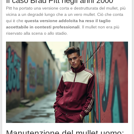
Il caso Brad Pitt negli anni 2000
Pitt ha portato una versione corta e destrutturata del mullet, più
vicina a un degradé lungo che a un vero mullet. Ciò che conta
qui è che
questa versione addolcita ha reso il taglio
accettabile in contesti professionali
. Il mullet non era più
riservato alla scena o allo stadio.
Manutenzione del mullet uomo: