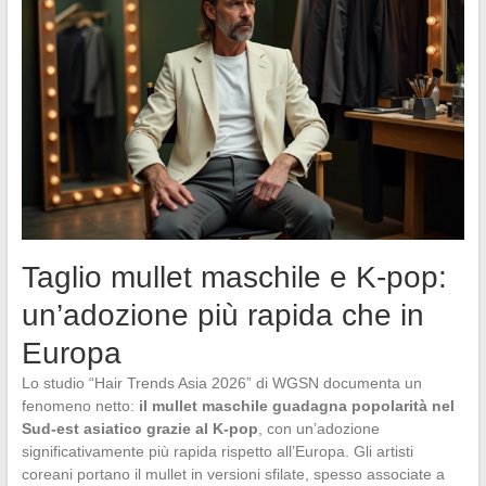
Taglio mullet maschile e K-pop:
un’adozione più rapida che in
Europa
Lo studio “Hair Trends Asia 2026” di WGSN documenta un
fenomeno netto:
il mullet maschile guadagna popolarità nel
Sud-est asiatico grazie al K-pop
, con un’adozione
significativamente più rapida rispetto all’Europa. Gli artisti
coreani portano il mullet in versioni sfilate, spesso associate a