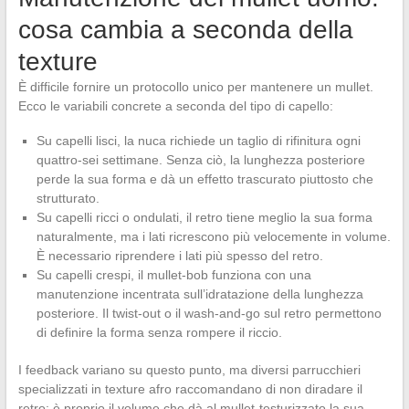
cosa cambia a seconda della
texture
È difficile fornire un protocollo unico per mantenere un mullet.
Ecco le variabili concrete a seconda del tipo di capello:
Su capelli lisci, la nuca richiede un taglio di rifinitura ogni
quattro-sei settimane. Senza ciò, la lunghezza posteriore
perde la sua forma e dà un effetto trascurato piuttosto che
strutturato.
Su capelli ricci o ondulati, il retro tiene meglio la sua forma
naturalmente, ma i lati ricrescono più velocemente in volume.
È necessario riprendere i lati più spesso del retro.
Su capelli crespi, il mullet-bob funziona con una
manutenzione incentrata sull’idratazione della lunghezza
posteriore. Il twist-out o il wash-and-go sul retro permettono
di definire la forma senza rompere il riccio.
I feedback variano su questo punto, ma diversi parrucchieri
specializzati in texture afro raccomandano di non diradare il
retro: è proprio il volume che dà al mullet-testurizzato la sua