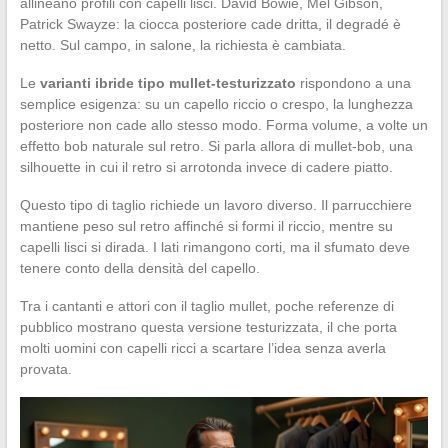
allineano profili con capelli lisci. David Bowie, Mel Gibson,
Patrick Swayze: la ciocca posteriore cade dritta, il degradé è
netto. Sul campo, in salone, la richiesta è cambiata.
Le
varianti ibride tipo mullet-testurizzato
rispondono a una
semplice esigenza: su un capello riccio o crespo, la lunghezza
posteriore non cade allo stesso modo. Forma volume, a volte un
effetto bob naturale sul retro. Si parla allora di mullet-bob, una
silhouette in cui il retro si arrotonda invece di cadere piatto.
Questo tipo di taglio richiede un lavoro diverso. Il parrucchiere
mantiene peso sul retro affinché si formi il riccio, mentre su
capelli lisci si dirada. I lati rimangono corti, ma il sfumato deve
tenere conto della densità del capello.
Tra i cantanti e attori con il taglio mullet, poche referenze di
pubblico mostrano questa versione testurizzata, il che porta
molti uomini con capelli ricci a scartare l’idea senza averla
provata.