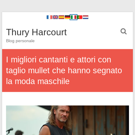
Thury Harcourt
Blog personale
I migliori cantanti e attori con
taglio mullet che hanno segnato
la moda maschile