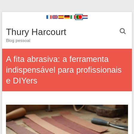
Thury Harcourt
Blog pessoal
A fita abrasiva: a ferramenta
indispensável para profissionais
e DIYers