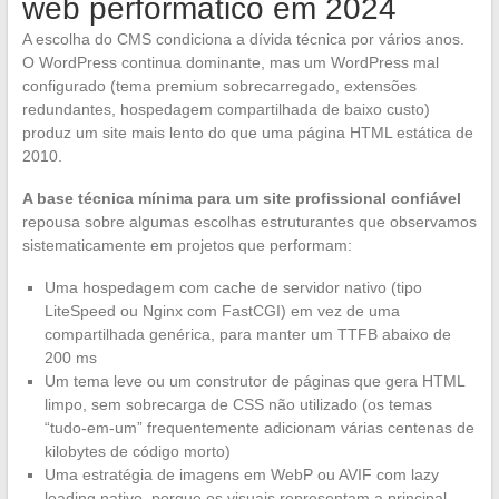
web performático em 2024
A escolha do CMS condiciona a dívida técnica por vários anos.
O WordPress continua dominante, mas um WordPress mal
configurado (tema premium sobrecarregado, extensões
redundantes, hospedagem compartilhada de baixo custo)
produz um site mais lento do que uma página HTML estática de
2010.
A base técnica mínima para um site profissional confiável
repousa sobre algumas escolhas estruturantes que observamos
sistematicamente em projetos que performam:
Uma hospedagem com cache de servidor nativo (tipo
LiteSpeed ou Nginx com FastCGI) em vez de uma
compartilhada genérica, para manter um TTFB abaixo de
200 ms
Um tema leve ou um construtor de páginas que gera HTML
limpo, sem sobrecarga de CSS não utilizado (os temas
“tudo-em-um” frequentemente adicionam várias centenas de
kilobytes de código morto)
Uma estratégia de imagens em WebP ou AVIF com lazy
loading nativo, porque os visuais representam a principal