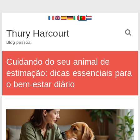
Thury Harcourt
Blog pessoal
Cuidando do seu animal de
estimação: dicas essenciais para
o bem-estar diário