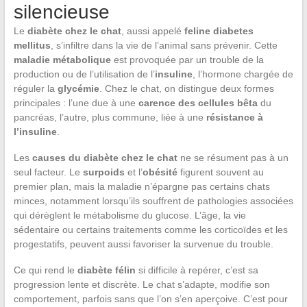
silencieuse
Le
diabète chez le chat
, aussi appelé
feline diabetes
mellitus
, s’infiltre dans la vie de l’animal sans prévenir. Cette
maladie métabolique
est provoquée par un trouble de la
production ou de l’utilisation de l’
insuline
, l’hormone chargée de
réguler la
glycémie
. Chez le chat, on distingue deux formes
principales : l’une due à une
carence des cellules bêta
du
pancréas, l’autre, plus commune, liée à une
résistance à
l’insuline
.
Les
causes du diabète chez le chat
ne se résument pas à un
seul facteur. Le
surpoids
et l’
obésité
figurent souvent au
premier plan, mais la maladie n’épargne pas certains chats
minces, notamment lorsqu’ils souffrent de pathologies associées
qui dérèglent le métabolisme du glucose. L’âge, la vie
sédentaire ou certains traitements comme les corticoïdes et les
progestatifs, peuvent aussi favoriser la survenue du trouble.
Ce qui rend le
diabète félin
si difficile à repérer, c’est sa
progression lente et discrète. Le chat s’adapte, modifie son
comportement, parfois sans que l’on s’en aperçoive. C’est pour