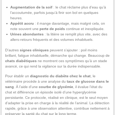
Augmentation de la soif
: le chat réclame plus d’eau qu’à
l’accoutumée, parfois jusqu’à finir son bol en quelques
heures.
Appétit accru
: il mange davantage, mais malgré cela, on
note souvent une
perte de poids
continue et inexpliquée.
Urines abondantes
: la litière se remplit plus vite, avec des
allers-retours fréquents et des volumes inhabituels.
D’autres
signes cliniques
peuvent s’ajouter : poil moins
brillant, fatigue inhabituelle, démarche qui change. Beaucoup de
chats diabétiques
ne montrent ces symptômes qu’à un stade
avancé, ce qui rend la vigilance sur la durée indispensable.
Pour établir un
diagnostic du diabète chez le chat
, le
vétérinaire procède à une analyse du
taux de glucose dans le
sang
. À l’aide d’une
courbe de glycémie
, il évalue l’état du
chat et différencie un épisode isolé d’une hyperglycémie
persistante. Ce protocole, réalisé en clinique, est le seul moyen
d’adapter la prise en charge à la réalité de l’animal. La détection
rapide, grâce à une observation attentive, contribue nettement à
préserver la santé du chat sur le long terme.