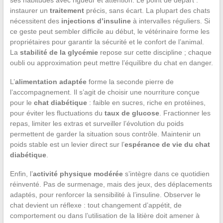
ses habitudes avec rigueur et attention. Le point de départ :
instaurer un
traitement
précis, sans écart. La plupart des chats
nécessitent des
injections d’insuline
à intervalles réguliers. Si
ce geste peut sembler difficile au début, le vétérinaire forme les
propriétaires pour garantir la sécurité et le confort de l’animal.
La
stabilité de la glycémie
repose sur cette discipline ; chaque
oubli ou approximation peut mettre l’équilibre du chat en danger.
L’
alimentation adaptée
forme la seconde pierre de
l’accompagnement. Il s’agit de choisir une nourriture conçue
pour le
chat diabétique
: faible en sucres, riche en protéines,
pour éviter les fluctuations du
taux de glucose
. Fractionner les
repas, limiter les extras et surveiller l’évolution du poids
permettent de garder la situation sous contrôle. Maintenir un
poids stable est un levier direct sur l’
espérance de vie du chat
diabétique
.
Enfin, l’
activité physique modérée
s’intègre dans ce quotidien
réinventé. Pas de surmenage, mais des jeux, des déplacements
adaptés, pour renforcer la sensibilité à l’insuline. Observer le
chat devient un réflexe : tout changement d’appétit, de
comportement ou dans l’utilisation de la litière doit amener à