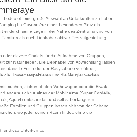
Pommeraye
n, bedeutet, eine große Auswahl an Unterkünften zu haben.
Camping La Guyonnière einen besonderen Platz ein.
ert er durch seine Lage in der Nähe des Zentrums und von
Familien als auch Liebhaber aktiver Freizeitgestaltung
nts oder clevere Chalets für die Aufnahme von Gruppen,
takt zur Natur lieben. Die Liebhaber von Abwechslung lassen
ane dans le Foin oder der Recycabane verführen,
 sie die Umwelt respektieren und die Neugier wecken.
mie suchen, ziehen oft den Wohnwagen oder die Biwak-
rend andere sich für eines der Mobilheime (Super Cordélia,
qua2, Aqua4) entscheiden und selbst bei längeren
Große Familien und Gruppen lassen sich von der Cabane
ziehen, wo jeder seinen Raum findet, ohne die
für diese Unterkünfte: