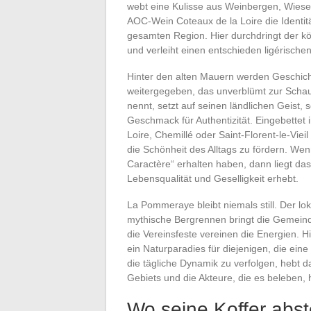
webt eine Kulisse aus Weinbergen, Wies
AOC-Wein Coteaux de la Loire die Identi
gesamten Region. Hier durchdringt der k
und verleiht einen entschieden ligérische
Hinter den alten Mauern werden Geschicht
weitergegeben, das unverblümt zur Schau
nennt, setzt auf seinen ländlichen Geist
Geschmack für Authentizität. Eingebettet 
Loire, Chemillé oder Saint-Florent-le-Vi
die Schönheit des Alltags zu fördern. We
Caractère“ erhalten haben, dann liegt das
Lebensqualität und Geselligkeit erhebt.
La Pommeraye bleibt niemals still. Der l
mythische Bergrennen bringt die Gemein
die Vereinsfeste vereinen die Energien. 
ein Naturparadies für diejenigen, die ein
die tägliche Dynamik zu verfolgen, hebt
Gebiets und die Akteure, die es beleben, 
Wo seine Koffer abste