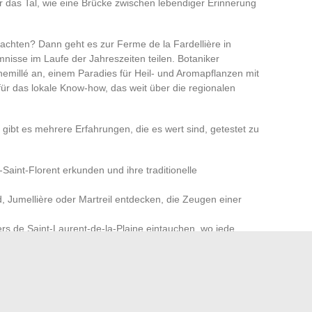
ber das Tal, wie eine Brücke zwischen lebendiger Erinnerung
achten? Dann geht es zur Ferme de la Fardellière in
nisse im Laufe der Jahreszeiten teilen. Botaniker
hemillé an, einem Paradies für Heil- und Aromapflanzen mit
ür das lokale Know-how, das weit über die regionalen
gibt es mehrere Erfahrungen, die es wert sind, getestet zu
Saint-Florent erkunden und ihre traditionelle
, Jumellière oder Martreil entdecken, die Zeugen einer
ers de Saint-Laurent-de-la-Plaine eintauchen, wo jede
e la Vigne et du Vin d’Anjou kennenlernen, eine Erfahrung,
chtbar und spürbar macht
 Loire-Anjou-Touraine hat dieses Gebiet seine ruhige