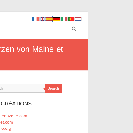
zen von Maine-et-
Search
 CRÉATIONS
ttegazette.com
net.com
he.org