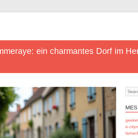
meraye: ein charmantes Dorf im Her
MES
geeke
e-city
lamec