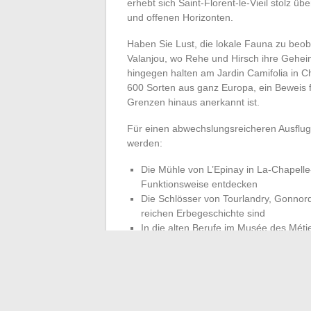
erhebt sich Saint-Florent-le-Vieil stolz ü
und offenen Horizonten.
Haben Sie Lust, die lokale Fauna zu beob
Valanjou, wo Rehe und Hirsch ihre Geheim
hingegen halten am Jardin Camifolia in C
600 Sorten aus ganz Europa, ein Beweis f
Grenzen hinaus anerkannt ist.
Für einen abwechslungsreicheren Ausflug 
werden:
Die Mühle von L’Epinay in La-Chapelle-
Funktionsweise entdecken
Die Schlösser von Tourlandry, Gonnord
reichen Erbegeschichte sind
In die alten Berufe im Musée des Méti
Werkstatt eine Geschichte erzählt
Die Weine des Val de Loire im Musée d
die die Einzigartigkeit des Terroirs si
Geschützt durch den Regionalen Naturpark