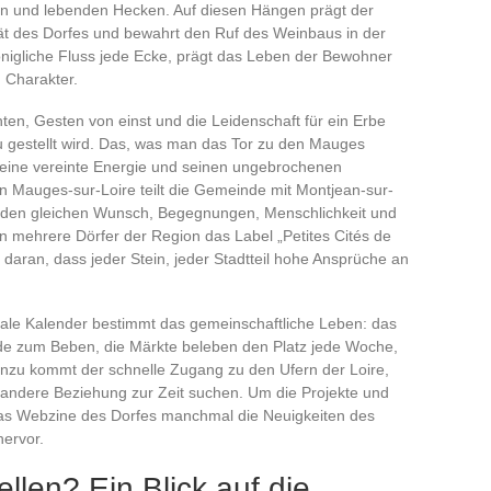
en und lebenden Hecken. Auf diesen Hängen prägt der
tät des Dorfes und bewahrt den Ruf des Weinbaus in der
önigliche Fluss jede Ecke, prägt das Leben der Bewohner
n Charakter.
en, Gesten von einst und die Leidenschaft für ein Erbe
 gestellt wird. Das, was man das Tor zu den Mauges
, seine vereinte Energie und seinen ungebrochenen
in Mauges-sur-Loire teilt die Gemeinde mit Montjean-sur-
eil den gleichen Wunsch, Begegnungen, Menschlichkeit und
nn mehrere Dörfer der Region das Label „Petites Cités de
 daran, dass jeder Stein, jeder Stadtteil hohe Ansprüche an
okale Kalender bestimmt das gemeinschaftliche Leben: das
de zum Beben, die Märkte beleben den Platz jede Woche,
Hinzu kommt der schnelle Zugang zu den Ufern der Loire,
e andere Beziehung zur Zeit suchen. Um die Projekte und
 das Webzine des Dorfes manchmal die Neuigkeiten des
hervor.
llen? Ein Blick auf die