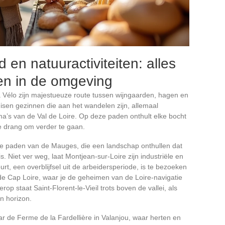
en natuuractiviteiten: alles
en in de omgeving
Vélo zijn majestueuze route tussen wijngaarden, hagen en
isen gezinnen die aan het wandelen zijn, allemaal
’s van de Val de Loire. Op deze paden onthult elke bocht
e drang om verder te gaan.
e paden van de Mauges, die een landschap onthullen dat
. Niet ver weg, laat Montjean-sur-Loire zijn industriële en
urt, een overblijfsel uit de arbeidersperiode, is te bezoeken
de Cap Loire, waar je de geheimen van de Loire-navigatie
op staat Saint-Florent-le-Vieil trots boven de vallei, als
n horizon.
r de Ferme de la Fardellière in Valanjou, waar herten en