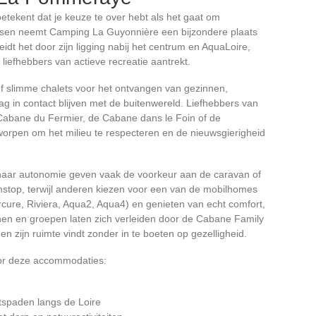
tekent dat je keuze te over hebt als het gaat om
sen neemt Camping La Guyonnière een bijzondere plaats
eidt het door zijn ligging nabij het centrum en AquaLoire,
iefhebbers van actieve recreatie aantrekt.
 of slimme chalets voor het ontvangen van gezinnen,
g in contact blijven met de buitenwereld. Liefhebbers van
 Cabane du Fermier, de Cabane dans le Foin of de
orpen om het milieu te respecteren en de nieuwsgierigheid
 naar autonomie geven vaak de voorkeur aan de caravan of
enstop, terwijl anderen kiezen voor een van de mobilhomes
rcure, Riviera, Aqua2, Aqua4) en genieten van echt comfort,
innen en groepen laten zich verleiden door de Cabane Family
 zijn ruimte vindt zonder in te boeten op gezelligheid.
or deze accommodaties:
tspaden langs de Loire