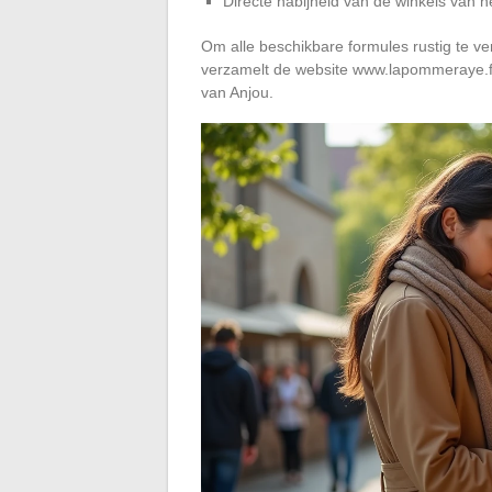
Directe nabijheid van de winkels van he
Om alle beschikbare formules rustig te ver
verzamelt de website www.lapommeraye.fr 
van Anjou.