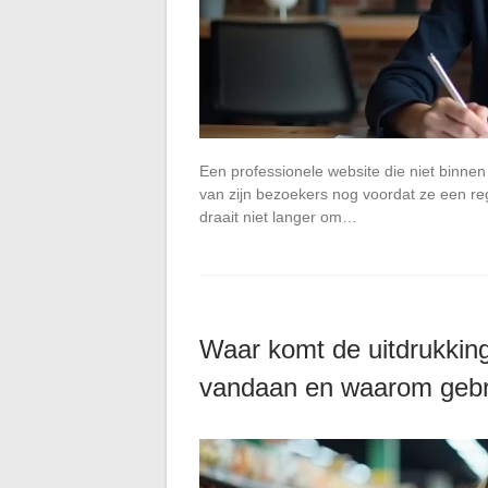
Een professionele website die niet binne
van zijn bezoekers nog voordat ze een r
draait niet langer om…
Waar komt de uitdrukkin
vandaan en waarom gebr