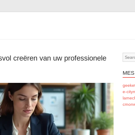
esvol creëren van uw professionele
MES
geeke
e-city
lamec
cmonw