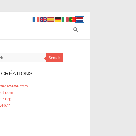
Search
 CRÉATIONS
ttegazette.com
net.com
he.org
eb.fr