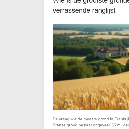
Wie is de grootste grond
verrassende ranglijst
De vraag wie de meeste grond in Frankrij
Franse grond beslaat ongeveer 55 miljoen