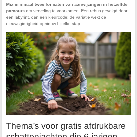
Mix minimaal twee formaten van aanwijzingen in hetzelfde
parcours
om verveling te voorkomen. Een rebus gevolgd door
een labyrint, dan een kleurcode: de variatie wekt de
nieuwsgierigheid opnieuw bij elke stap.
Thema’s voor gratis afdrukbare
schattenjachten die 6-jarigen