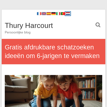
Thury Harcourt
Persoonlijke blog
Gratis afdrukbare schatzoeken
ideeën om 6-jarigen te vermaken