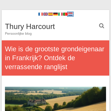
Thury Harcourt
Persoonlijke blog
Wie is de grootste grondeigenaar
in Frankrijk? Ontdek de
verrassende ranglijst