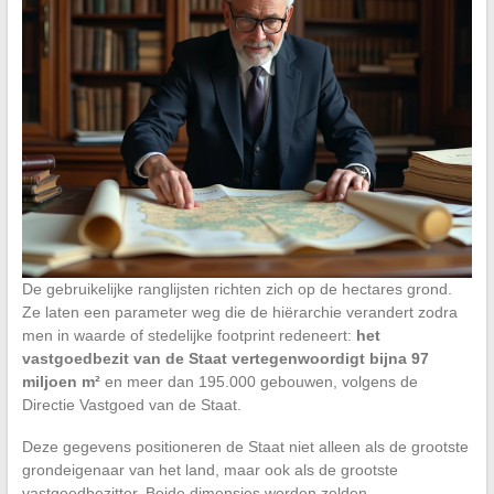
De gebruikelijke ranglijsten richten zich op de hectares grond.
Ze laten een parameter weg die de hiërarchie verandert zodra
men in waarde of stedelijke footprint redeneert:
het
vastgoedbezit van de Staat vertegenwoordigt bijna 97
miljoen m²
en meer dan 195.000 gebouwen, volgens de
Directie Vastgoed van de Staat.
Deze gegevens positioneren de Staat niet alleen als de grootste
grondeigenaar van het land, maar ook als de grootste
vastgoedbezitter. Beide dimensies worden zelden