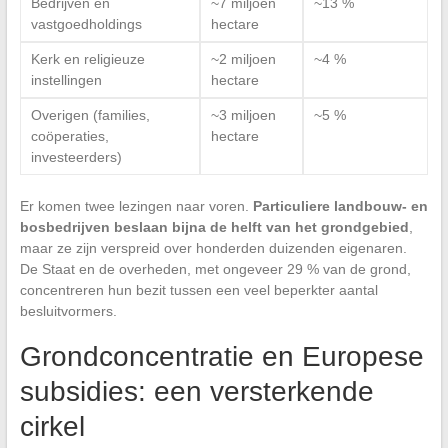
Bedrijven en
~7 miljoen
~13 %
vastgoedholdings
hectare
Kerk en religieuze
~2 miljoen
~4 %
instellingen
hectare
Overigen (families,
~3 miljoen
~5 %
coöperaties,
hectare
investeerders)
Er komen twee lezingen naar voren.
Particuliere landbouw- en
bosbedrijven beslaan bijna de helft van het grondgebied
,
maar ze zijn verspreid over honderden duizenden eigenaren.
De Staat en de overheden, met ongeveer 29 % van de grond,
concentreren hun bezit tussen een veel beperkter aantal
besluitvormers.
Grondconcentratie en Europese
subsidies: een versterkende
cirkel