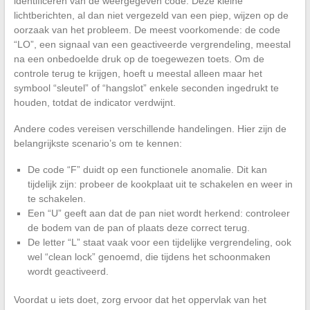
identificeren van de weergegeven code. Deze kleine
lichtberichten, al dan niet vergezeld van een piep, wijzen op de
oorzaak van het probleem. De meest voorkomende: de code
“LO”, een signaal van een geactiveerde vergrendeling, meestal
na een onbedoelde druk op de toegewezen toets. Om de
controle terug te krijgen, hoeft u meestal alleen maar het
symbool “sleutel” of “hangslot” enkele seconden ingedrukt te
houden, totdat de indicator verdwijnt.
Andere codes vereisen verschillende handelingen. Hier zijn de
belangrijkste scenario’s om te kennen:
De code “F” duidt op een functionele anomalie. Dit kan
tijdelijk zijn: probeer de kookplaat uit te schakelen en weer in
te schakelen.
Een “U” geeft aan dat de pan niet wordt herkend: controleer
de bodem van de pan of plaats deze correct terug.
De letter “L” staat vaak voor een tijdelijke vergrendeling, ook
wel “clean lock” genoemd, die tijdens het schoonmaken
wordt geactiveerd.
Voordat u iets doet, zorg ervoor dat het oppervlak van het