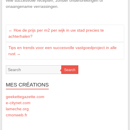
vele succesvolle recepten, zonder onderbrekingen of
onaangename verrassingen.
←
Hoe de prijs per m2 per wijk in uw stad precies te
achterhalen?
Tips en trends voor een succesvolle vastgoedproject in alle
rust
→
Search
MES CRÉATIONS
geekettegazette.com
e-citynet.com
lameche.org
cmonweb.fr