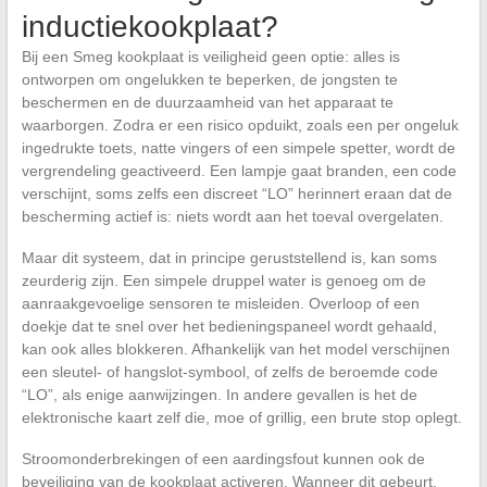
inductiekookplaat?
Bij een Smeg kookplaat is veiligheid geen optie: alles is
ontworpen om ongelukken te beperken, de jongsten te
beschermen en de duurzaamheid van het apparaat te
waarborgen. Zodra er een risico opduikt, zoals een per ongeluk
ingedrukte toets, natte vingers of een simpele spetter, wordt de
vergrendeling geactiveerd. Een lampje gaat branden, een code
verschijnt, soms zelfs een discreet “LO” herinnert eraan dat de
bescherming actief is: niets wordt aan het toeval overgelaten.
Maar dit systeem, dat in principe geruststellend is, kan soms
zeurderig zijn. Een simpele druppel water is genoeg om de
aanraakgevoelige sensoren te misleiden. Overloop of een
doekje dat te snel over het bedieningspaneel wordt gehaald,
kan ook alles blokkeren. Afhankelijk van het model verschijnen
een sleutel- of hangslot-symbool, of zelfs de beroemde code
“LO”, als enige aanwijzingen. In andere gevallen is het de
elektronische kaart zelf die, moe of grillig, een brute stop oplegt.
Stroomonderbrekingen of een aardingsfout kunnen ook de
beveiliging van de kookplaat activeren. Wanneer dit gebeurt,