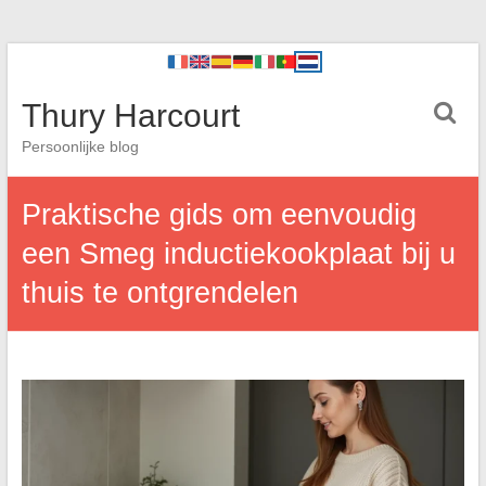
Thury Harcourt
Persoonlijke blog
Praktische gids om eenvoudig
een Smeg inductiekookplaat bij u
thuis te ontgrendelen