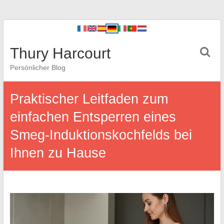
Thury Harcourt
Persönlicher Blog
Praktischer Leitfaden zum
einfachen Entsperren eines
Smeg-Induktionskochfelds bei
Ihnen zu Hause