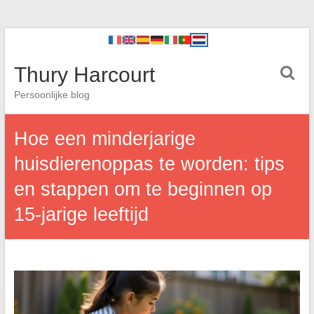
Thury Harcourt
Persoonlijke blog
Hoe een minderjarige
huisdierenoppas te worden: tips
en stappen om te beginnen op
15-jarige leeftijd