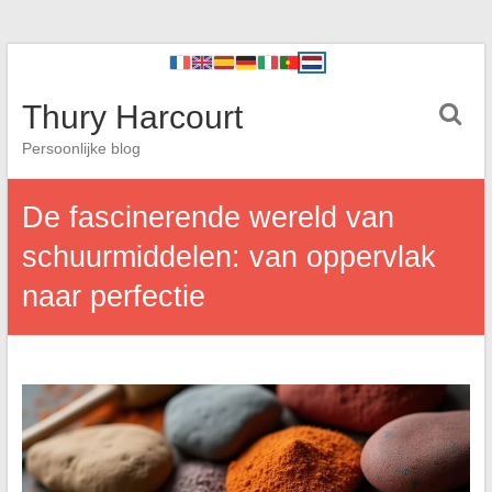
Thury Harcourt
Persoonlijke blog
De fascinerende wereld van
schuurmiddelen: van oppervlak
naar perfectie