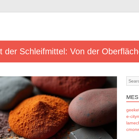
 der Schleifmittel: Von der Oberfläch
MES
geeke
e-city
lamec
cmonw