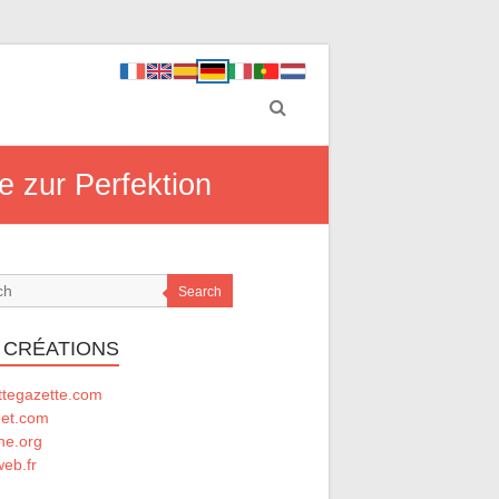
e zur Perfektion
Search
 CRÉATIONS
ttegazette.com
net.com
he.org
eb.fr