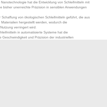
r Nanotechnologie hat die Entwicklung von Schleifmitteln mit
eine bisher unerreichte Präzision in sensiblen Anwendungen
Schaffung von ökologischen Schleifmitteln geführt, die aus
 Materialien hergestellt werden, wodurch die
Nutzung verringert wird.
chleifmitteln in automatisierte Systeme hat die
ie Geschwindigkeit und Präzision der industriellen
ektion, entwickeln sich weiterhin, um den wachsenden
gerecht zu werden. Ihre Fähigkeit, sich über Jahrhunderte
edürfnisse anzupassen, bezeugt ihre unbestreitbare
inaus.
 Werkzeug für Profis und Heimwerker
hre Winterkleidung meiden sollten: Was ist zu vermeiden?
→