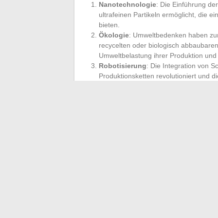
Nanotechnologie
: Die Einführung de
ultrafeinen Partikeln ermöglicht, die 
bieten.
Ökologie
: Umweltbedenken haben zur 
recycelten oder biologisch abbaubaren
Umweltbelastung ihrer Produktion und 
Robotisierung
: Die Integration von S
Produktionsketten revolutioniert und d
Fertigungsprozesse erhöht.
Die Schleifmittel, wahre Meister der Perf
Anforderungen der modernen Technologie 
der Innovation hinweg an verschiedene B
Bedeutung in der Industrie und darüber h
←
Das Schleifband: Das unverzichtbare
Stoffe, die Sie für I