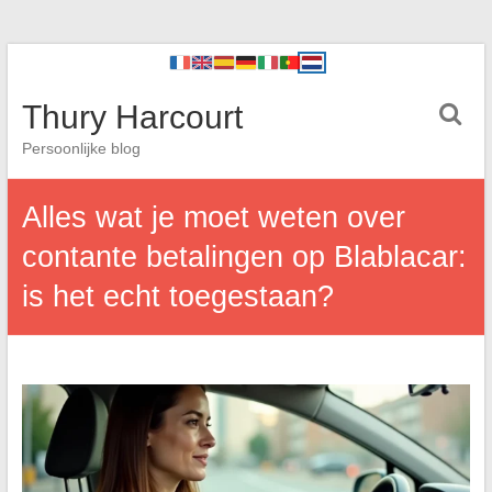
Thury Harcourt
Persoonlijke blog
Alles wat je moet weten over
contante betalingen op Blablacar:
is het echt toegestaan?