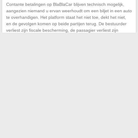
Contante betalingen op BlaBlaCar blijven technisch mogelijk,
aangezien niemand u ervan weerhoudt om een biljet in een auto
te overhandigen. Het platform staat het niet toe, dekt het niet,
en de gevolgen komen op beide partijen terug. De bestuurder
verliest zijn fiscale bescherming, de passagier verliest zijn
terugbetalings- en rechtsmiddelen.
Online betalen blijft de
enige optie die iedereen beschermt
.
←
Hoe schrijf je zonder fouten: afspraak genomen of
genomen? Onze praktische tips
Hoe je gemakkelijk een onbekend nummer kunt vinden met
een gratis omgekeerd telefoonboek
→
Search
MES CRÉATIONS