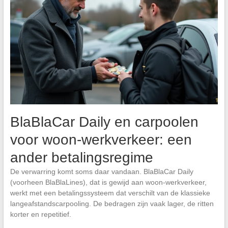
BlaBlaCar Daily en carpoolen
voor woon-werkverkeer: een
ander betalingsregime
De verwarring komt soms daar vandaan. BlaBlaCar Daily
(voorheen BlaBlaLines), dat is gewijd aan woon-werkverkeer,
werkt met een betalingssysteem dat verschilt van de klassieke
langeafstandscarpooling. De bedragen zijn vaak lager, de ritten
korter en repetitief.