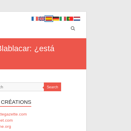
Blablacar: ¿está
Search
 CRÉATIONS
ttegazette.com
net.com
he.org