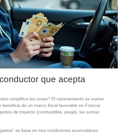
l conductor que acepta
ctivo simplifica las cosas? El razonamiento se vuelve
e beneficia de un marco fiscal favorable en Francia:
gastos de trayecto (combustible, peaje), las sumas
gastos” se basa en tres condiciones acumulativas: