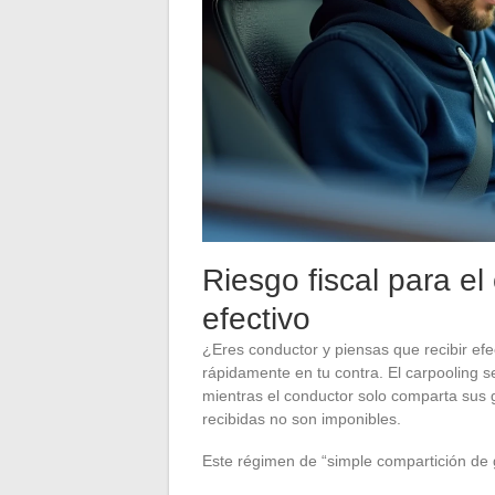
Riesgo fiscal para e
efectivo
¿Eres conductor y piensas que recibir efe
rápidamente en tu contra. El carpooling s
mientras el conductor solo comparta sus 
recibidas no son imponibles.
Este régimen de “simple compartición de 