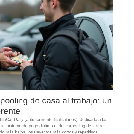
pooling de casa al trabajo: un
erente
BlaCar Daily (anteriormente BlaBlaLines), dedicado a los
 un sistema de pago distinto al del carpooling de larga
o más bajos, los trayectos más cortos y repetitivos.