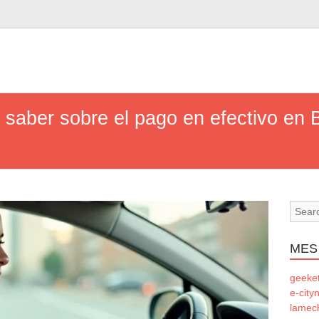
 saber sobre el pago en efectivo en 
MES
geeke
e-city
lamec