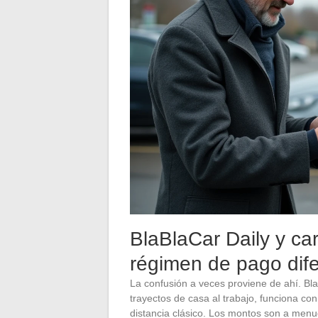
BlaBlaCar Daily y car
régimen de pago dif
La confusión a veces proviene de ahí. Bla
trayectos de casa al trabajo, funciona con
distancia clásico. Los montos son a menud