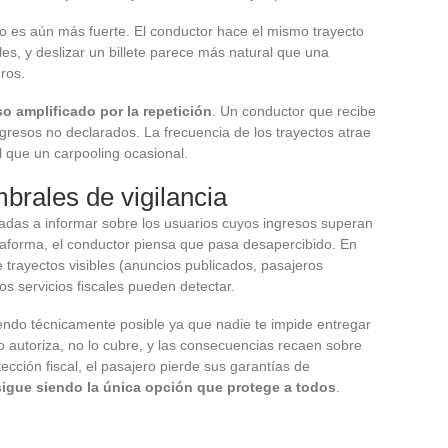
vo es aún más fuerte. El conductor hace el mismo trayecto
es, y deslizar un billete parece más natural que una
ros.
so amplificado por la repetición
. Un conductor que recibe
ngresos no declarados. La frecuencia de los trayectos atrae
l que un carpooling ocasional.
brales de vigilancia
gadas a informar sobre los usuarios cuyos ingresos superan
ataforma, el conductor piensa que pasa desapercibido. En
e trayectos visibles (anuncios publicados, pasajeros
os servicios fiscales pueden detectar.
iendo técnicamente posible ya que nadie te impide entregar
lo autoriza, no lo cubre, y las consecuencias recaen sobre
ección fiscal, el pasajero pierde sus garantías de
sigue siendo la única opción que protege a todos
.