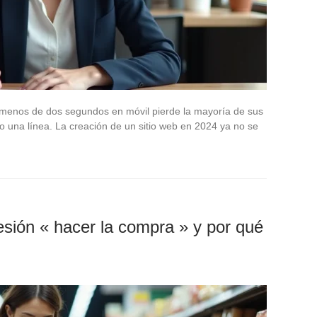
n menos de dos segundos en móvil pierde la mayoría de sus
do una línea. La creación de un sitio web en 2024 ya no se
sión « hacer la compra » y por qué