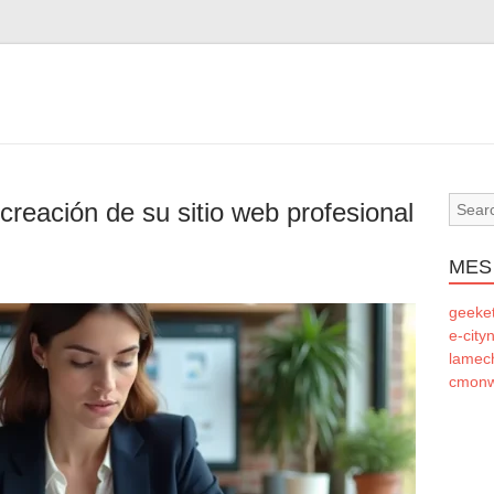
 creación de su sitio web profesional
MES
geeke
e-city
lamec
cmonw