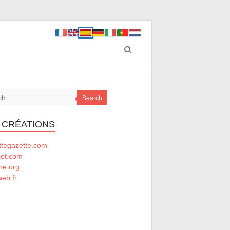
Search
 CRÉATIONS
ttegazette.com
net.com
he.org
eb.fr