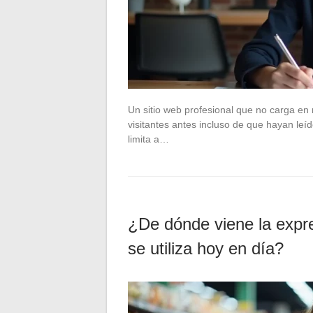
Un sitio web profesional que no carga e
visitantes antes incluso de que hayan leí
limita a…
¿De dónde viene la expre
se utiliza hoy en día?