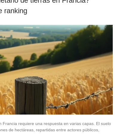
etario de tierras en Francia?
e ranking
n Francia requiere una respuesta en varias capas. El suelo
es de hectáreas, repartidas entre actores públicos,