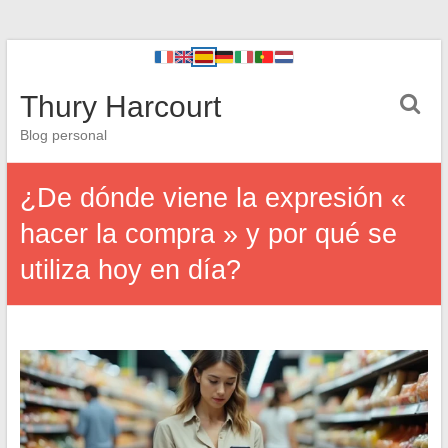
Thury Harcourt
Blog personal
¿De dónde viene la expresión «
hacer la compra » y por qué se
utiliza hoy en día?