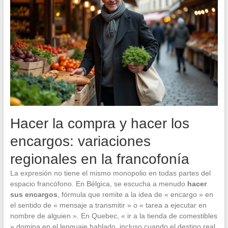
Hacer la compra y hacer los
encargos: variaciones
regionales en la francofonía
La expresión no tiene el mismo monopolio en todas partes del
espacio francófono. En Bélgica, se escucha a menudo
hacer
sus encargos
, fórmula que remite a la idea de « encargo » en
el sentido de « mensaje a transmitir » o « tarea a ejecutar en
nombre de alguien ». En Quebec, « ir a la tienda de comestibles
» domina en el lenguaje hablado, incluso cuando el destino real