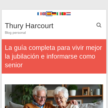
Thury Harcourt
Blog personal
La guía completa para vivir mejor
la jubilación e informarse como
senior