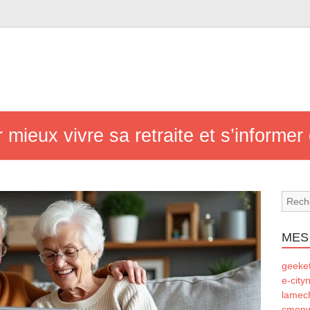
mieux vivre sa retraite et s’informer
MES
geeke
e-city
lamec
cmonw