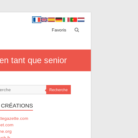
Favoris
 en tant que senior
Recherche
 CRÉATIONS
ttegazette.com
net.com
he.org
eb.fr