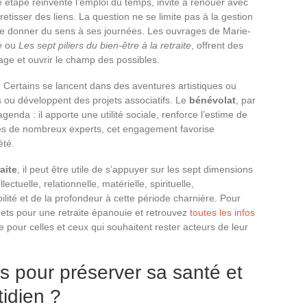
e étape réinvente l’emploi du temps, invite à renouer avec
etisser des liens. La question ne se limite pas à la gestion
t de donner du sens à ses journées. Les ouvrages de Marie-
e
ou
Les sept piliers du bien-être à la retraite
, offrent des
age et ouvrir le champ des possibles.
 Certains se lancent dans des aventures artistiques ou
es ou développent des projets associatifs. Le
bénévolat
, par
enda : il apporte une utilité sociale, renforce l’estime de
après de nombreux experts, cet engagement favorise
été.
aite
, il peut être utile de s’appuyer sur les sept dimensions
ectuelle, relationnelle, matérielle, spirituelle,
ilité et de la profondeur à cette période charnière. Pour
crets pour une retraite épanouie et retrouvez
toutes les infos
e pour celles et ceux qui souhaitent rester acteurs de leur
ts pour préserver sa santé et
tidien ?