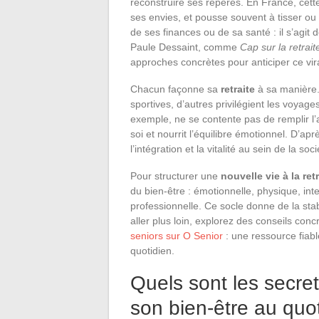
reconstruire ses repères. En France, cett
ses envies, et pousse souvent à tisser ou r
de ses finances ou de sa santé : il s’agi
Paule Dessaint, comme
Cap sur la retrait
approches concrètes pour anticiper ce vir
Chacun façonne sa
retraite
à sa manière.
sportives, d’autres privilégient les voyag
exemple, ne se contente pas de remplir l’ag
soi et nourrit l’équilibre émotionnel. D’
l’intégration et la vitalité au sein de la soci
Pour structurer une
nouvelle vie à la retr
du bien-être : émotionnelle, physique, intell
professionnelle. Ce socle donne de la stab
aller plus loin, explorez des conseils con
seniors sur O Senior
: une ressource fiabl
quotidien.
Quels sont les secre
son bien-être au quo