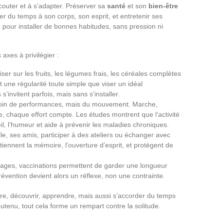
couter et à s’adapter. Préserver sa
santé
et son
bien-être
der du temps à son corps, son esprit, et entretenir ses
ion pour installer de bonnes habitudes, sans pression ni
s axes à privilégier :
iser sur les fruits, les légumes frais, les céréales complètes
t une régularité toute simple que viser un idéal
’invitent parfois, mais sans s’installer.
oin de performances, mais du mouvement. Marche,
, chaque effort compte. Les études montrent que l’activité
il, l’humeur et aide à prévenir les maladies chroniques.
lle, ses amis, participer à des ateliers ou échanger avec
iennent la mémoire, l’ouverture d’esprit, et protègent de
stages, vaccinations permettent de garder une longueur
évention devient alors un réflexe, non une contrainte.
lire, découvrir, apprendre, mais aussi s’accorder du temps
outenu, tout cela forme un rempart contre la solitude.