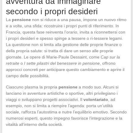
avventura da immaginare
secondo i propri desideri
La
pensione
non si riduce a una pausa, impone un nuovo ritmo
e a volte, una sfida: ricostruire i propri punti di riferimento. In
Francia, questa fase reinventa l’orario, invita a riconnettersi con
i propri desideri e spesso spinge a tessere o ri-tessere legami.
La questione non si limita alla gestione delle proprie finanze o
della propria salute: si tratta di dare un senso alle proprie
giornate. Le opere di Marie-Paule Dessaint, come
Cap sur la
retraite
o
I sette pilastri del benessere in pensione
, offrono
approcci concreti per anticipare questo cambiamento e aprire il
campo delle possibilità.
Ciascuno plasma la propria
pensione
a modo suo. Alcuni si
lanciano in avventure artistiche o sportive, altri privilegiano i
viaggi o sviluppano progetti associativi. Il
volontariato
, ad
esempio, non si limita a riempire l’agenda: porta un’utilità
sociale, rafforza l’autostima e nutre l’equilibrio emotivo. Secondo
numerosi esperti, questo impegno favorisce l’integrazione e la
vitalità all’interno della società.