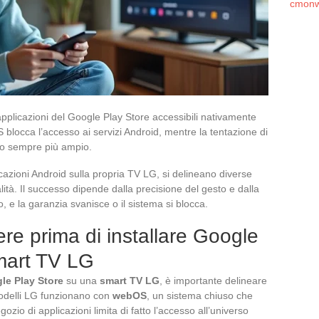
cmonw
applicazioni del Google Play Store accessibili nativamente
locca l’accesso ai servizi Android, mentre la tentazione di
co sempre più ampio.
cazioni Android sulla propria TV LG, si delineano diverse
tà. Il successo dipende dalla precisione del gesto e dalla
, e la garanzia svanisce o il sistema si blocca.
re prima di installare Google
mart TV LG
le Play Store
su una
smart TV LG
, è importante delineare
 modelli LG funzionano con
webOS
, un sistema chiuso che
ozio di applicazioni limita di fatto l’accesso all’universo