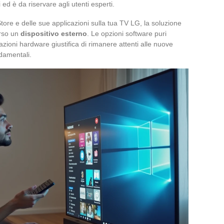
 ed è da riservare agli utenti esperti.
ore e delle sue applicazioni sulla tua TV LG, la soluzione
erso un
dispositivo esterno
. Le opzioni software puri
azioni hardware giustifica di rimanere attenti alle nuove
ndamentali.