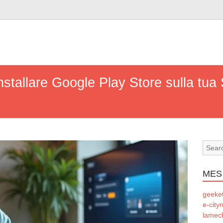
nstallare Google Play Store sulla tu
MES
geeke
e-city
lamec