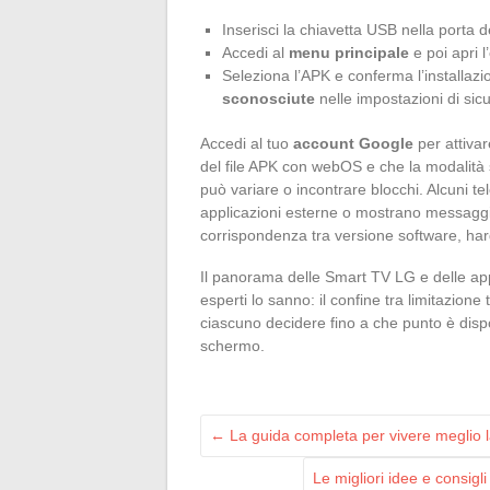
Inserisci la chiavetta USB nella porta 
Accedi al
menu principale
e poi apri l’
Seleziona l’APK e conferma l’installazi
sconosciute
nelle impostazioni di sic
Accedi al tuo
account Google
per attivar
del file APK con webOS e che la modalità 
può variare o incontrare blocchi. Alcuni tel
applicazioni esterne o mostrano messaggi 
corrispondenza tra versione software, har
Il panorama delle Smart TV LG e delle appl
esperti lo sanno: il confine tra limitazion
ciascuno decidere fino a che punto è dispo
schermo.
←
La guida completa per vivere meglio l
Le migliori idee e consigl