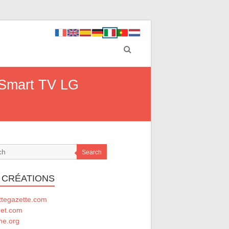
a Smart TV LG
Search
 CRÉATIONS
ttegazette.com
net.com
he.org