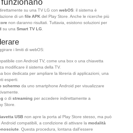
 funzionano
irettamente su una TV LG con
webOS
: il sistema è
llazione di un
file APK
del Play Store. Anche le ricerche più
tore
non daranno risultati. Tuttavia, esistono soluzioni per
d
su una
Smart TV LG
.
derare
girare i limiti di webOS:
atibile con Android TV, come una box o una chiavetta
a modificare il sistema della TV.
a box dedicata per ampliare la libreria di applicazioni, una
ti esperti.
lo schermo
da uno smartphone Android per visualizzare
ativamente.
ng
o di
streaming
per accedere indirettamente a
ay Store.
iavetta USB
non apre la porta al Play Store stesso, ma può
i Android compatibili, a condizione di attivare la
modalità
onosciute
. Questa procedura, lontana dall’essere