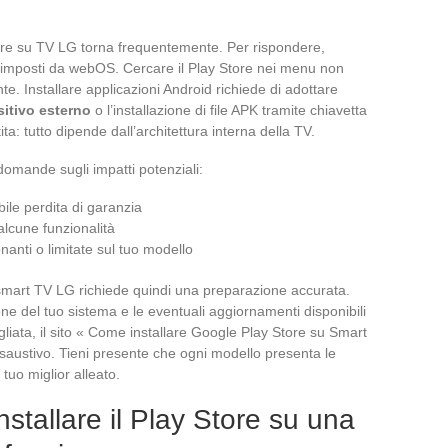
e su TV LG torna frequentemente. Per rispondere,
iti imposti da webOS. Cercare il Play Store nei menu non
te. Installare applicazioni Android richiede di adottare
itivo esterno
o l’installazione di file APK tramite chiavetta
a: tutto dipende dall’architettura interna della TV.
domande sugli impatti potenziali:
ile perdita di garanzia
alcune funzionalità
nanti o limitate sul tuo modello
 smart TV LG richiede quindi una preparazione accurata.
ersione del tuo sistema e le eventuali aggiornamenti disponibili
liata, il sito « Come installare Google Play Store su Smart
austivo. Tieni presente che ogni modello presenta le
tuo miglior alleato.
nstallare il Play Store su una