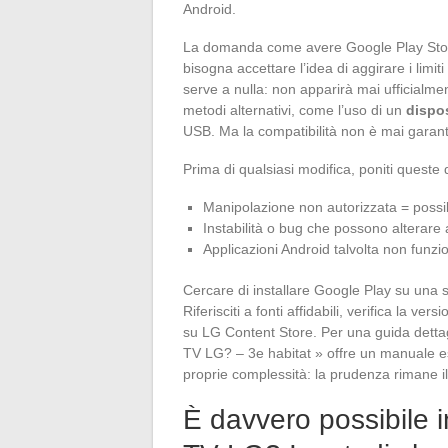
Android.
La domanda come avere Google Play Stor
bisogna accettare l’idea di aggirare i lim
serve a nulla: non apparirà mai ufficialmen
metodi alternativi, come l’uso di un
dispos
USB. Ma la compatibilità non è mai garantit
Prima di qualsiasi modifica, poniti queste 
Manipolazione non autorizzata = possib
Instabilità o bug che possono alterare 
Applicazioni Android talvolta non funzio
Cercare di installare Google Play su una
Riferisciti a fonti affidabili, verifica la v
su LG Content Store. Per una guida dettag
TV LG? – 3e habitat » offre un manuale es
proprie complessità: la prudenza rimane il 
È davvero possibile i