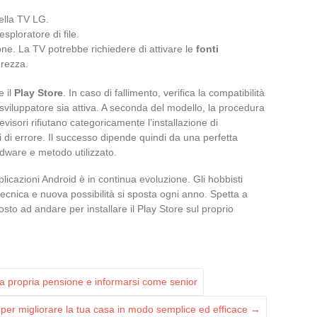
della TV LG.
esploratore di file.
one. La TV potrebbe richiedere di attivare le
fonti
urezza.
e il
Play Store
. In caso di fallimento, verifica la compatibilità
sviluppatore sia attiva. A seconda del modello, la procedura
evisori rifiutano categoricamente l’installazione di
di errore. Il successo dipende quindi da una perfetta
dware e metodo utilizzato.
icazioni Android è in continua evoluzione. Gli hobbisti
e tecnica e nuova possibilità si sposta ogni anno. Spetta a
sto ad andare per installare il Play Store sul proprio
a propria pensione e informarsi come senior
i per migliorare la tua casa in modo semplice ed efficace
→