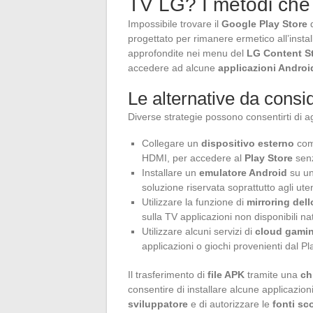
TV LG? I metodi che
Impossibile trovare il
Google Play Store
d
progettato per rimanere ermetico all’insta
approfondite nei menu del
LG Content S
accedere ad alcune
applicazioni Androi
Le alternative da consi
Diverse strategie possono consentirti di ag
Collegare un
dispositivo esterno
comp
HDMI, per accedere al
Play Store
senz
Installare un
emulatore Android
su un
soluzione riservata soprattutto agli uten
Utilizzare la funzione di
mirroring del
sulla TV applicazioni non disponibili n
Utilizzare alcuni servizi di
cloud gami
applicazioni o giochi provenienti dal Pl
Il trasferimento di
file APK
tramite una
ch
consentire di installare alcune applicazion
sviluppatore
e di autorizzare le
fonti sc