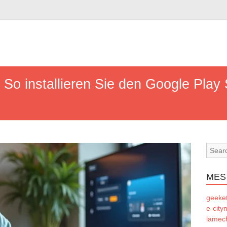
 So installieren Sie den Google Play 
MES
geeke
e-city
lamec