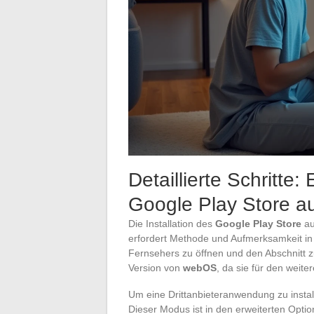
Detaillierte Schritte:
Google Play Store a
Die Installation des
Google Play Store
au
erfordert Methode und Aufmerksamkeit in
Fernsehers zu öffnen und den Abschnitt z
Version von
webOS
, da sie für den weite
Um eine Drittanbieteranwendung zu instal
Dieser Modus ist in den erweiterten Optio