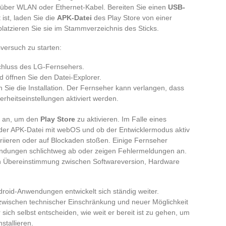
es über WLAN oder Ethernet-Kabel. Bereiten Sie einen
USB-
ist, laden Sie die
APK-Datei
des Play Store von einer
latzieren Sie sie im Stammverzeichnis des Sticks.
sversuch zu starten:
chluss des LG-Fernsehers.
 öffnen Sie den Datei-Explorer.
 Sie die Installation. Der Fernseher kann verlangen, dass
erheitseinstellungen aktiviert werden.
an, um den
Play Store
zu aktivieren. Im Falle eines
t der APK-Datei mit webOS und ob der Entwicklermodus aktiv
ariieren oder auf Blockaden stoßen. Einige Fernseher
wendungen schlichtweg ab oder zeigen Fehlermeldungen an.
en Übereinstimmung zwischen Softwareversion, Hardware
roid-Anwendungen entwickelt sich ständig weiter.
 zwischen technischer Einschränkung und neuer Möglichkeit
 sich selbst entscheiden, wie weit er bereit ist zu gehen, um
stallieren.