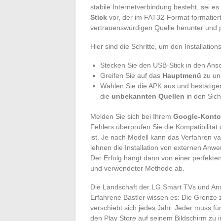
stabile Internetverbindung besteht, sei 
Stick
vor, der im FAT32-Format formatiert 
vertrauenswürdigen Quelle herunter und p
Hier sind die Schritte, um den Installation
Stecken Sie den USB-Stick in den Ans
Greifen Sie auf das
Hauptmenü
zu und
Wählen Sie die APK aus und bestätigen
die
unbekannten Quellen
in den Sich
Melden Sie sich bei Ihrem
Google-Konto
Fehlers überprüfen Sie die Kompatibilitä
ist. Je nach Modell kann das Verfahren v
lehnen die Installation von externen An
Der Erfolg hängt dann von einer perfekt
und verwendeter Methode ab.
Die Landschaft der LG Smart TVs und And
Erfahrene Bastler wissen es: Die Grenze
verschiebt sich jedes Jahr. Jeder muss für
den Play Store auf seinem Bildschirm zu in