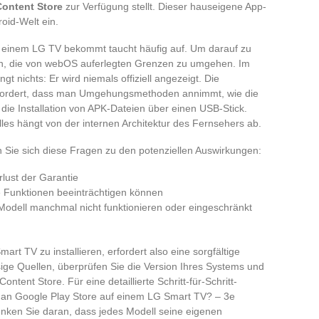
ontent Store
zur Verfügung stellt. Dieser hauseigene App-
oid-Welt ein.
 einem LG TV bekommt taucht häufig auf. Um darauf zu
en, die von webOS auferlegten Grenzen zu umgehen. Im
 nichts: Er wird niemals offiziell angezeigt. Die
rfordert, dass man Umgehungsmethoden annimmt, wie die
die Installation von APK-Dateien über einen USB-Stick.
 Alles hängt von der internen Architektur des Fernsehers ab.
 Sie sich diese Fragen zu den potenziellen Auswirkungen:
lust der Garantie
te Funktionen beeinträchtigen können
odell manchmal nicht funktionieren oder eingeschränkt
rt TV zu installieren, erfordert also eine sorgfältige
sige Quellen, überprüfen Sie die Version Ihres Systems und
ntent Store. Für eine detaillierte Schritt-für-Schritt-
rt man Google Play Store auf einem LG Smart TV? – 3e
enken Sie daran, dass jedes Modell seine eigenen