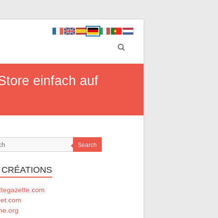
Store einfach auf
Search
 CRÉATIONS
ttegazette.com
net.com
he.org