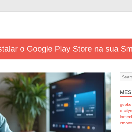
stalar o Google Play Store na sua S
MES
geeke
e-city
lamec
cmonw