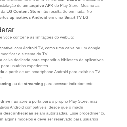
instalação de um
arquivo APK
do Play Store. Mesmo as
s da
LG Content Store
não resultarão em nada. No
certos
aplicativos Android
em uma
Smart TV LG
.
derar
e você contorne as limitações do webOS:
patível com Android TV, como uma caixa ou um dongle
modificar o sistema da TV.
caixa dedicada para expandir a biblioteca de aplicativos,
para usuários experientes.
ela
a partir de um smartphone Android para exibir na TV
e.
gaming
ou de
streaming
para acessar indiretamente
 drive
não abre a porta para o próprio Play Store, mas
cativos Android compatíveis, desde que o
modo
es desconhecidas
sejam autorizadas. Esse procedimento,
 em alguns modelos e deve ser reservado para usuários