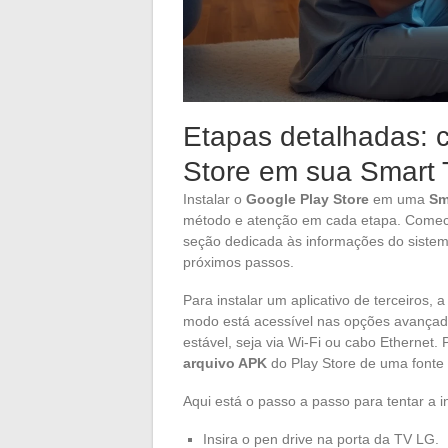
Etapas detalhadas: c
Store em sua Smart
Instalar o
Google Play Store
em uma
Sm
método e atenção em cada etapa. Comec
seção dedicada às informações do siste
próximos passos.
Para instalar um aplicativo de terceiros, 
modo está acessível nas opções avançada
estável, seja via Wi-Fi ou cabo Ethernet
arquivo APK
do Play Store de uma fonte c
Aqui está o passo a passo para tentar a i
Insira o pen drive na porta da TV LG.