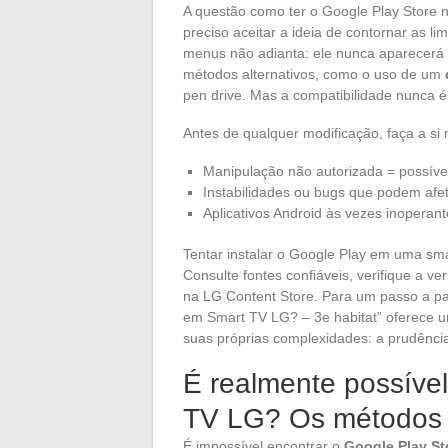
A questão como ter o Google Play Store 
preciso aceitar a ideia de contornar as l
menus não adianta: ele nunca aparecerá of
métodos alternativos, como o uso de um
pen drive. Mas a compatibilidade nunca é
Antes de qualquer modificação, faça a si
Manipulação não autorizada = possíve
Instabilidades ou bugs que podem afet
Aplicativos Android às vezes inoperan
Tentar instalar o Google Play em uma sm
Consulte fontes confiáveis, verifique a v
na LG Content Store. Para um passo a pas
em Smart TV LG? – 3e habitat” oferece 
suas próprias complexidades: a prudência
É realmente possível
TV LG? Os métodos 
É impossível encontrar o
Google Play St