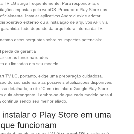
na TV LG surge frequentemente. Para respondê-la, é
imitações impostas pelo webOS. Procurar o Play Store nos
icialmente. Instalar aplicativos Android exige adotar
dispositivo externo
ou a instalação de arquivos APK via
 garantida: tudo depende da arquitetura interna da TV.
 mesmo estas perguntas sobre os impactos potenciais:
l perda de garantia
ar certas funcionalidades
tes ou limitados em seu modelo
art TV LG, portanto, exige uma preparação cuidadosa.
ersão do seu sistema e as possíveis atualizações disponíveis
so detalhado, o site “Como instalar o Google Play Store
um guia abrangente. Lembre-se de que cada modelo possui
 continua sendo seu melhor aliado.
 instalar o Play Store em uma
que funcionam
ore
diretamente em uma TV LG com
webOS
: o sistema é