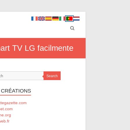
mart TV LG facilmente
Search
 CRÉATIONS
ttegazette.com
net.com
he.org
eb.fr