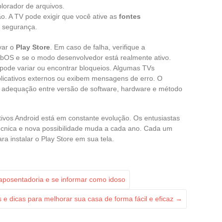
lorador de arquivos.
ão. A TV pode exigir que você ative as
fontes
 segurança.
var o
Play Store
. Em caso de falha, verifique a
bOS e se o modo desenvolvedor está realmente ativo.
ode variar ou encontrar bloqueios. Algumas TVs
licativos externos ou exibem mensagens de erro. O
a adequação entre versão de software, hardware e método
ivos Android está em constante evolução. Os entusiastas
 técnica e nova possibilidade muda a cada ano. Cada um
ara instalar o Play Store em sua tela.
aposentadoria e se informar como idoso
 e dicas para melhorar sua casa de forma fácil e eficaz
→