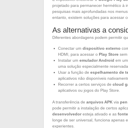
projetado para permanecer hermético à 
pesquisas mais aprofundadas nos menu
entanto, existem soluções para acessar 
As alternativas a consi
Diferentes abordagens podem permitir qu
Conectar um
dispositivo externo
com
HDMI, para acessar o
Play Store
sem 
Instalar um
emulador Android
em uma 
uma solução especialmente reservada 
Usar a função de
espelhamento de t
aplicativos não disponíveis nativament
Recorrer a certos serviços de
cloud 
aplicativos ou jogos do Play Store.
A transferência de
arquivos APK
via
pen
pode permitir a instalação de certos apli
desenvolvedor
esteja ativado e as
font
longe de ser universal, funciona apenas
experientes.