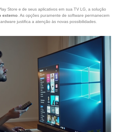
lay Store e de seus aplicativos em sua TV LG, a solução
o externo
. As opções puramente de software permanecem
ardware justifica a atenção às novas possibilidades.