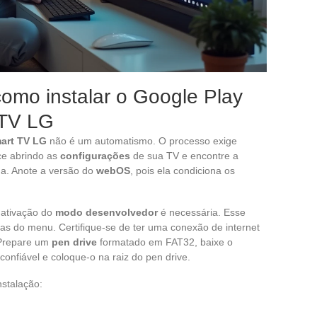
omo instalar o Google Play
 TV LG
art TV LG
não é um automatismo. O processo exige
e abrindo as
configurações
de sua TV e encontre a
ma. Anote a versão do
webOS
, pois ela condiciona os
a ativação do
modo desenvolvedor
é necessária. Esse
s do menu. Certifique-se de ter uma conexão de internet
. Prepare um
pen drive
formatado em FAT32, baixe o
onfiável e coloque-o na raiz do pen drive.
nstalação: