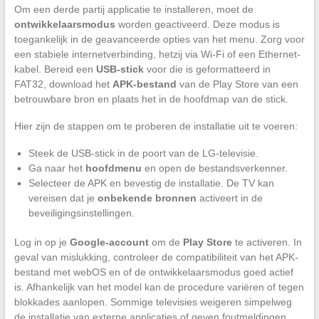
Om een derde partij applicatie te installeren, moet de
ontwikkelaarsmodus
worden geactiveerd. Deze modus is
toegankelijk in de geavanceerde opties van het menu. Zorg voor
een stabiele internetverbinding, hetzij via Wi-Fi of een Ethernet-
kabel. Bereid een
USB-stick
voor die is geformatteerd in
FAT32, download het
APK-bestand
van de Play Store van een
betrouwbare bron en plaats het in de hoofdmap van de stick.
Hier zijn de stappen om te proberen de installatie uit te voeren:
Steek de USB-stick in de poort van de LG-televisie.
Ga naar het
hoofdmenu
en open de bestandsverkenner.
Selecteer de APK en bevestig de installatie. De TV kan
vereisen dat je
onbekende bronnen
activeert in de
beveiligingsinstellingen.
Log in op je
Google-account
om de
Play Store
te activeren. In
geval van mislukking, controleer de compatibiliteit van het APK-
bestand met webOS en of de ontwikkelaarsmodus goed actief
is. Afhankelijk van het model kan de procedure variëren of tegen
blokkades aanlopen. Sommige televisies weigeren simpelweg
de installatie van externe applicaties of geven foutmeldingen