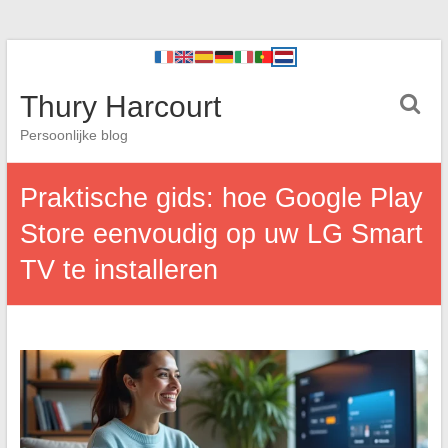
Thury Harcourt
Persoonlijke blog
Praktische gids: hoe Google Play
Store eenvoudig op uw LG Smart
TV te installeren