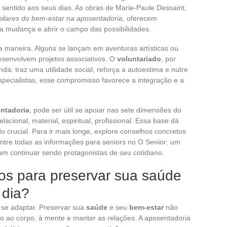
 sentido aos seus dias. As obras de Marie-Paule Dessaint,
pilares do bem-estar na aposentadoria
, oferecem
a mudança e abrir o campo das possibilidades.
 maneira. Alguns se lançam em aventuras artísticas ou
desenvolvem projetos associativos. O
voluntariado
, por
da: traz uma utilidade social, reforça a autoestima e nutre
specialistas, esse compromisso favorece a integração e a
ntadoria
, pode ser útil se apoiar nas sete dimensões do
elacional, material, espiritual, profissional. Essa base dá
o crucial. Para ir mais longe, explore conselhos concretos
ntre todas as informações para seniors no O Senior: um
am continuar sendo protagonistas de seu cotidiano.
os para preservar sua saúde
 dia?
 se adaptar. Preservar sua
saúde
e seu
bem-estar
não
o ao corpo, à mente e manter as relações. A aposentadoria