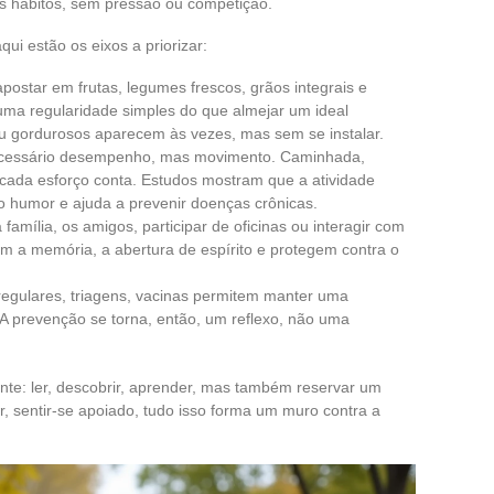
s hábitos, sem pressão ou competição.
aqui estão os eixos a priorizar:
apostar em frutas, legumes frescos, grãos integrais e
r uma regularidade simples do que almejar um ideal
ou gordurosos aparecem às vezes, mas sem se instalar.
ecessário desempenho, mas movimento. Caminhada,
 cada esforço conta. Estudos mostram que a atividade
o humor e ajuda a prevenir doenças crônicas.
a família, os amigos, participar de oficinas ou interagir com
m a memória, a abertura de espírito e protegem contra o
regulares, triagens, vacinas permitem manter uma
 prevenção se torna, então, um reflexo, não uma
nte: ler, descobrir, aprender, mas também reservar um
r, sentir-se apoiado, tudo isso forma um muro contra a