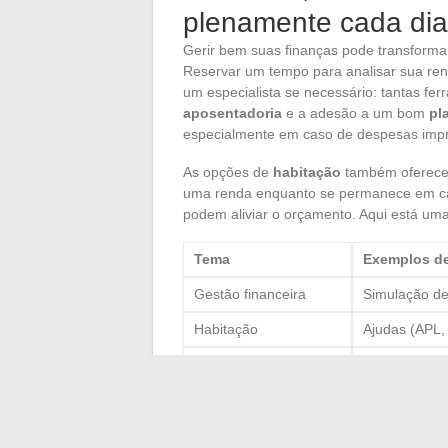
plenamente cada dia
Gerir bem suas finanças pode transforma
Reservar um tempo para analisar sua re
um especialista se necessário: tantas fe
aposentadoria
e a adesão a um bom
pl
especialmente em caso de despesas impr
As opções de
habitação
também oferecem
uma renda enquanto se permanece em cas
podem aliviar o orçamento. Aqui está uma 
Tema
Exemplos de
Gestão financeira
Simulação de
Habitação
Ajudas (APL, 
Apoio social
APA, ASH, A
Cada dia, utilize este
guia para seniors
p
A aposentadoria se molda conforme suas 