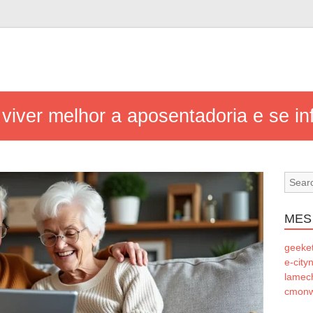
viver melhor a aposentadoria e se i
MES
geeke
e-city
lamec
cmonw