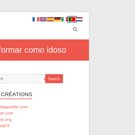
nformar como idoso
Search
 CRÉATIONS
ttegazette.com
net.com
he.org
eb.fr