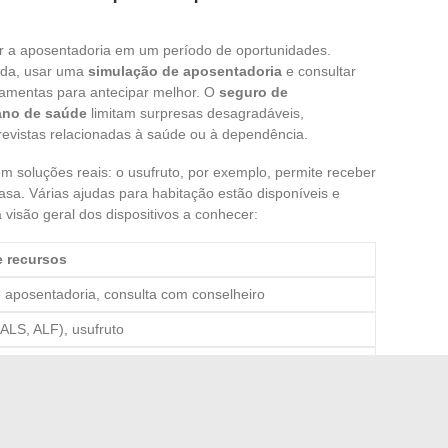
r a aposentadoria em um período de oportunidades.
nda, usar uma
simulação de aposentadoria
e consultar
rramentas para antecipar melhor. O
seguro de
ano de saúde
limitam surpresas desagradáveis,
evistas relacionadas à saúde ou à dependência.
 soluções reais: o usufruto, por exemplo, permite receber
a. Várias ajudas para habitação estão disponíveis e
visão geral dos dispositivos a conhecer:
 recursos
 aposentadoria, consulta com conselheiro
ALS, ALF), usufruto
SPA
ara encontrar
conselhos práticos
e recursos confiáveis.
vontades: engajamento associativo, oficinas, formação