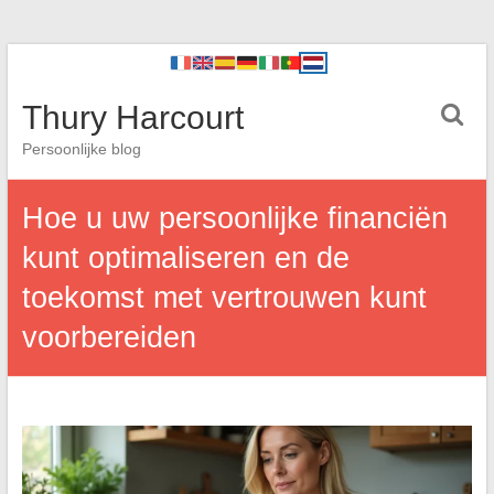
Thury Harcourt
Persoonlijke blog
Hoe u uw persoonlijke financiën
kunt optimaliseren en de
toekomst met vertrouwen kunt
voorbereiden