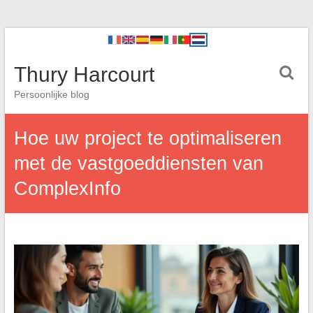
Thury Harcourt
Persoonlijke blog
Hoe uw project te optimaliseren
met de vastgoeddiensten van
ComplexInfo