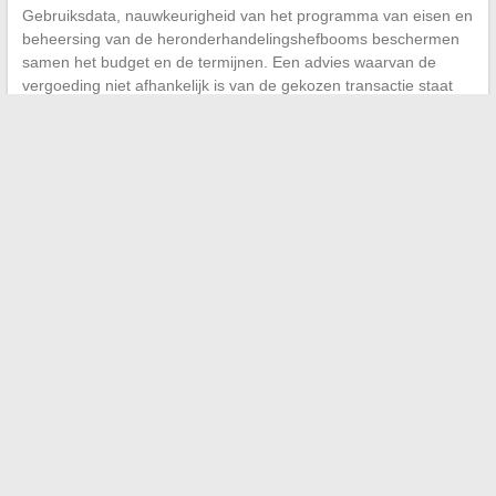
Gebruiksdata, nauwkeurigheid van het programma van eisen en
beheersing van de heronderhandelingshefbooms beschermen
samen het budget en de termijnen. Een advies waarvan de
vergoeding niet afhankelijk is van de gekozen transactie staat
beter gepositioneerd om uw belangen in elke fase van het
project te verdedigen.
←
Volg de laatste trends en tips voor effectief beleggen in de
beurs
Hoe schrijf je zonder fouten: afspraak genomen of genomen?
Onze praktische tips
→
Search
MES CRÉATIONS
geekettegazette.com