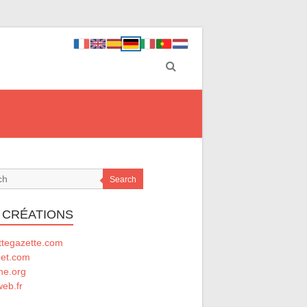
Search
 CRÉATIONS
ttegazette.com
net.com
he.org
eb.fr