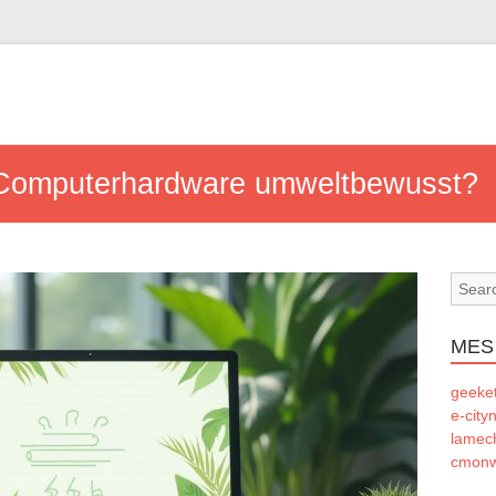
 Computerhardware umweltbewusst?
MES
geeke
e-city
lamec
cmonw