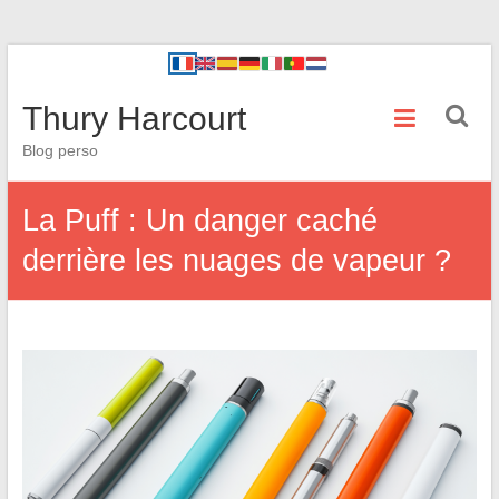
Thury Harcourt
Blog perso
La Puff : Un danger caché
derrière les nuages de vapeur ?