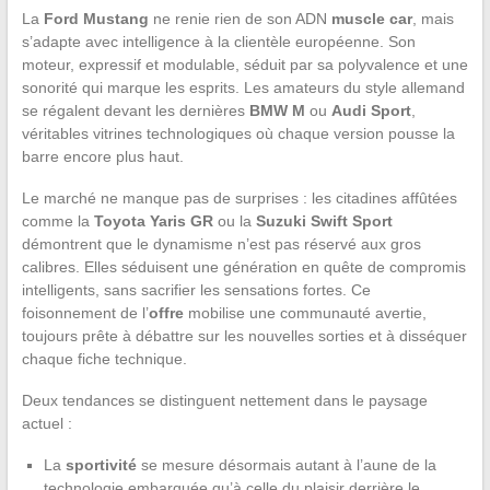
La
Ford Mustang
ne renie rien de son ADN
muscle car
, mais
s’adapte avec intelligence à la clientèle européenne. Son
moteur, expressif et modulable, séduit par sa polyvalence et une
sonorité qui marque les esprits. Les amateurs du style allemand
se régalent devant les dernières
BMW M
ou
Audi Sport
,
véritables vitrines technologiques où chaque version pousse la
barre encore plus haut.
Le marché ne manque pas de surprises : les citadines affûtées
comme la
Toyota Yaris GR
ou la
Suzuki Swift Sport
démontrent que le dynamisme n’est pas réservé aux gros
calibres. Elles séduisent une génération en quête de compromis
intelligents, sans sacrifier les sensations fortes. Ce
foisonnement de l’
offre
mobilise une communauté avertie,
toujours prête à débattre sur les nouvelles sorties et à disséquer
chaque fiche technique.
Deux tendances se distinguent nettement dans le paysage
actuel :
La
sportivité
se mesure désormais autant à l’aune de la
technologie embarquée qu’à celle du plaisir derrière le