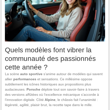
Quels modèles font vibrer la
communauté des passionnés
cette année ?
La scène
auto sportive
s’anime autour de modèles qui savent
allier
performances
et sensations. Ce millésime oppose
subtilement les icônes historiques aux propositions plus
audacieuses.
Porsche
déploie tout son savoir-faire à travers
des versions affûtées où l’excellence mécanique s’accorde à
l’innovation digitale. Côté
Alpine
, le châssis fait l’unanimité :
légèreté, agilité, plaisir brut, la recette tape dans le mille.