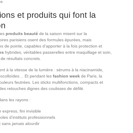
e.
ons et produits qui font la
on
les
produits beauté
de la saison misent sur la
ires parisiens osent des formules épurées, mais
s de pointe, capables d’apporter à la fois protection et
es
hybrides, véritables passerelles entre maquillage et soin,
de résultats concrets.
ent à la vitesse de la lumière : sérums à la niacinamide,
rocolloïdes… Et pendant les
fashion week
de Paris, la
, couleurs feutrées. Les sticks multifonctions, compacts et
des retouches dignes des coulisses de défilé.
 dans les rayons :
 express, fini invisible
oles d’instituts professionnels
 sans jamais alourdir