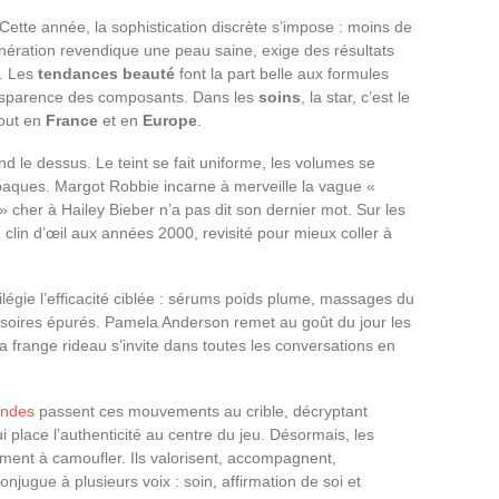
 Cette année, la sophistication discrète s’impose : moins de
énération revendique une peau saine, exige des résultats
s. Les
tendances beauté
font la part belle aux formules
ransparence des composants. Dans les
soins
, la star, c’est le
tout en
France
et en
Europe
.
end le dessus. Le teint se fait uniforme, les volumes se
opaques. Margot Robbie incarne à merveille la vague «
 » cher à Hailey Bieber n’a pas dit son dernier mot. Sur les
 : clin d’œil aux années 2000, revisité pour mieux coller à
ilégie l’efficacité ciblée : sérums poids plume, massages du
cessoires épurés. Pamela Anderson remet au goût du jour les
la frange rideau s’invite dans toutes les conversations en
ondes
passent ces mouvements au crible, décryptant
i place l’authenticité au centre du jeu. Désormais, les
ment à camoufler. Ils valorisent, accompagnent,
njugue à plusieurs voix : soin, affirmation de soi et