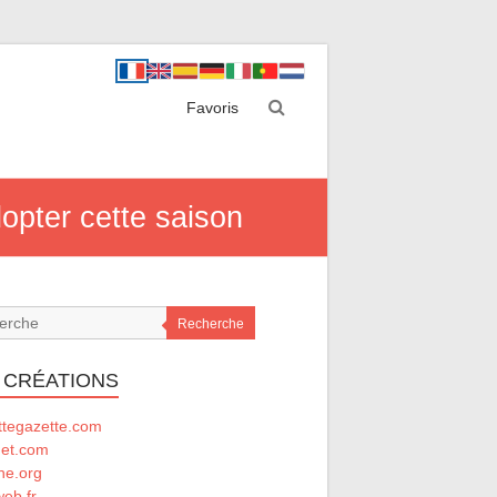
Favoris
opter cette saison
Recherche
 CRÉATIONS
ttegazette.com
net.com
he.org
eb.fr