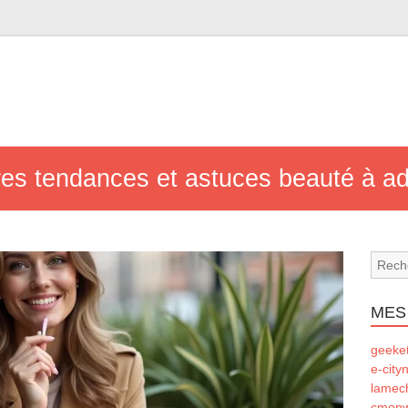
es tendances et astuces beauté à ad
MES
geeke
e-city
lamec
cmonw