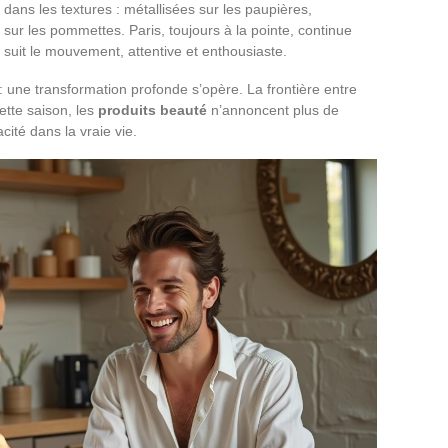
e dans les textures : métallisées sur les paupières,
s sur les pommettes. Paris, toujours à la pointe, continue
e suit le mouvement, attentive et enthousiaste.
: une transformation profonde s’opère. La frontière entre
ette saison, les
produits beauté
n’annoncent plus de
cité dans la vraie vie.