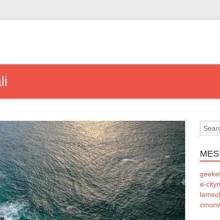
li
MES
geeke
e-city
lamec
cmonw