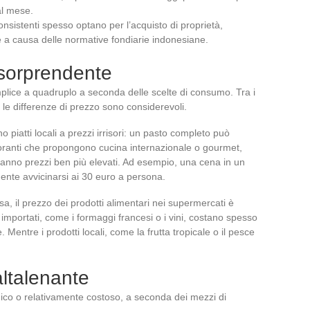
al mese.
consistenti spesso optano per l’acquisto di proprietà,
 a causa delle normative fondiarie indonesiane.
 sorprendente
emplice a quadruplo a seconda delle scelte di consumo. Tra i
i, le differenze di prezzo sono considerevoli.
rono piatti locali a prezzi irrisori: un pasto completo può
storanti che propongono cucina internazionale o gourmet,
, hanno prezzi ben più elevati. Ad esempio, una cena in un
ente avvicinarsi ai 30 euro a persona.
a, il prezzo dei prodotti alimentari nei supermercati è
 importati, come i formaggi francesi o i vini, costano spesso
. Mentre i prodotti locali, come la frutta tropicale o il pesce
altalenante
co o relativamente costoso, a seconda dei mezzi di