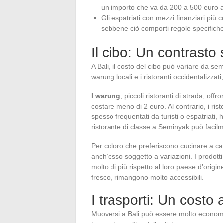
un importo che va da 200 a 500 euro 
Gli espatriati con mezzi finanziari più 
sebbene ciò comporti regole specifiche
Il cibo: Un contrasto
A Bali, il costo del cibo può variare da s
warung locali e i ristoranti occidentalizzat
I warung
, piccoli ristoranti di strada, off
costare meno di 2 euro. Al contrario, i ri
spesso frequentati da turisti o espatriati
ristorante di classe a Seminyak può facilm
Per coloro che preferiscono cucinare a cas
anch’esso soggetto a variazioni. I prodotti
molto di più rispetto al loro paese d’origine
fresco, rimangono molto accessibili.
I trasporti: Un costo 
Muoversi a Bali può essere molto economi