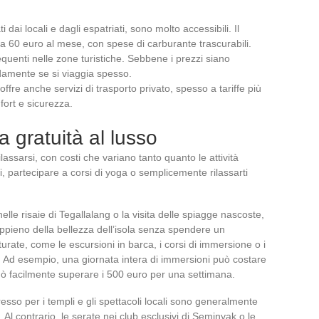
ti dai locali e dagli espatriati, sono molto accessibili. Il
 a 60 euro al mese, con spese di carburante trascurabili.
equenti nelle zone turistiche. Sebbene i prezzi siano
damente se si viaggia spesso.
ffre anche servizi di trasporto privato, spesso a tariffe più
ort e sicurezza.
la gratuità al lusso
rilassarsi, con costi che variano tanto quanto le attività
li, partecipare a corsi di yoga o semplicemente rilassarti
elle risaie di Tegallalang o la visita delle spiagge nascoste,
ieno della bellezza dell’isola senza spendere un
utturate, come le escursioni in barca, i corsi di immersione o i
e. Ad esempio, una giornata intera di immersioni può costare
può facilmente superare i 500 euro per una settimana.
ngresso per i templi e gli spettacoli locali sono generalmente
. Al contrario, le serate nei club esclusivi di Seminyak o le