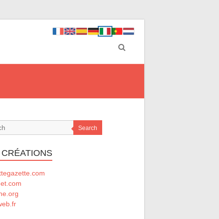
Search
 CRÉATIONS
ttegazette.com
net.com
he.org
eb.fr