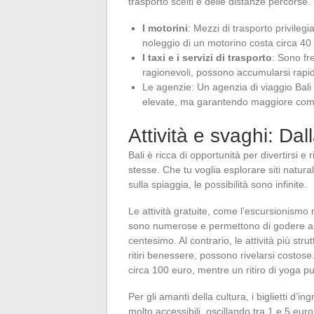
trasporto scelti e delle distanze percorse.
I motorini
: Mezzi di trasporto privilegia
noleggio di un motorino costa circa 40
I taxi e i servizi di trasporto
: Sono fr
ragionevoli, possono accumularsi rapi
Le agenzie: Un agenzia di viaggio Bali o
elevate, ma garantendo maggiore comf
Attività e svaghi: Dal
Bali è ricca di opportunità per divertirsi e 
stesse. Che tu voglia esplorare siti natura
sulla spiaggia, le possibilità sono infinite.
Le attività gratuite, come l’escursionismo n
sono numerose e permettono di godere app
centesimo. Al contrario, le attività più str
ritiri benessere, possono rivelarsi costos
circa 100 euro, mentre un ritiro di yoga 
Per gli amanti della cultura, i biglietti d’i
molto accessibili, oscillando tra 1 e 5 euro