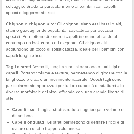
testurizzati, leggermente ondulati, dando un effetto naturale e
selvaggio. Si adatta particolarmente ai bambini con capelli
spessi e leggermente ricci.
Chignon o chignon alto
: Gli chignon, siano essi bassi o alti,
stanno guadagnando popolarità, soprattutto per occasioni
speciali. Permettono di tenere i capelli in ordine offrendo al
contempo un look curato ed elegante. Gli chignon alti
aggiungono un tocco di sofisticatezza, ideale per i bambini con
capelli lunghi e lisci.
Tagli a strati
: Versatili, i tagli a strati si adattano a tutti i tipi di
capelli. Portano volume e texture, permettendo di giocare con le
lunghezze e creare un movimento naturale. Questi tagli sono
particolarmente apprezzati per la loro capacità di adattarsi alle
diverse morfologie del viso, offrendo così una grande libertà di
stile.
Capelli lisci
: I tagli a strati strutturati aggiungono volume e
dinamismo.
Capelli ondulati
: Gli strati permettono di definire i ricci e di
evitare un effetto troppo voluminoso.