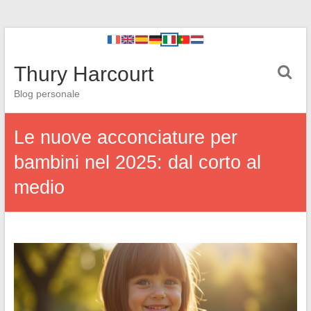
Thury Harcourt
Blog personale
Le nuove acconciature per
bambini nel 2025: dal corto al
medio