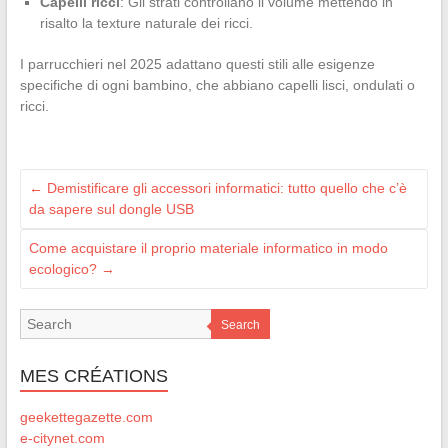
Capelli ricci
: Gli strati controllano il volume mettendo in
risalto la texture naturale dei ricci.
I parrucchieri nel 2025 adattano questi stili alle esigenze
specifiche di ogni bambino, che abbiano capelli lisci, ondulati o
ricci.
←
Demistificare gli accessori informatici: tutto quello che c’è
da sapere sul dongle USB
Come acquistare il proprio materiale informatico in modo
ecologico?
→
Search
MES CRÉATIONS
geekettegazette.com
e-citynet.com