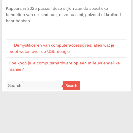
Kappers in 2025 passen deze stijlen aan de specifieke
behoeften van elk kind aan, of ze nu steil, golvend of krullend
haar hebben.
←
Démystificeren van computeraccessoires: alles wat je
moet weten over de USB-dongle
Hoe koop je je computerhardware op een milieuvriendelijke
manier?
→
Search
MES CRÉATIONS
geekettegazette.com
e-citynet.com
lameche.org
cmonweb.fr