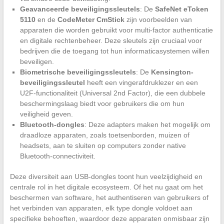
Geavanceerde beveiligingssleutels
: De
SafeNet eToken
5110
en de
CodeMeter CmStick
zijn voorbeelden van
apparaten die worden gebruikt voor multi-factor authenticatie
en digitale rechtenbeheer. Deze sleutels zijn cruciaal voor
bedrijven die de toegang tot hun informaticasystemen willen
beveiligen.
Biometrische beveiligingssleutels
: De
Kensington-
beveiligingssleutel
heeft een vingerafdruklezer en een
U2F-functionaliteit (Universal 2nd Factor), die een dubbele
beschermingslaag biedt voor gebruikers die om hun
veiligheid geven.
Bluetooth-dongles
: Deze adapters maken het mogelijk om
draadloze apparaten, zoals toetsenborden, muizen of
headsets, aan te sluiten op computers zonder native
Bluetooth-connectiviteit.
Deze diversiteit aan USB-dongles toont hun veelzijdigheid en
centrale rol in het digitale ecosysteem. Of het nu gaat om het
beschermen van software, het authentiseren van gebruikers of
het verbinden van apparaten, elk type dongle voldoet aan
specifieke behoeften, waardoor deze apparaten onmisbaar zijn