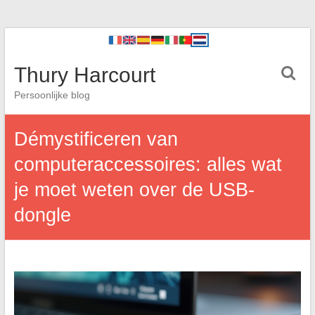
Thury Harcourt
Persoonlijke blog
Démystificeren van
computeraccessoires: alles wat
je moet weten over de USB-
dongle