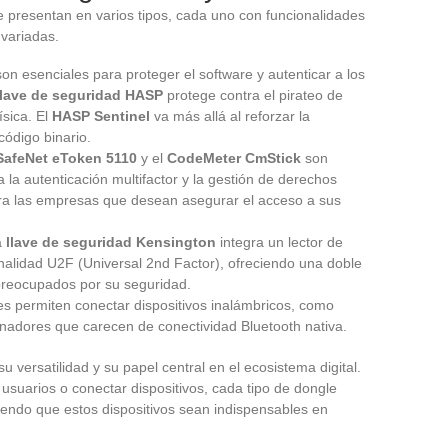
 presentan en varios tipos, cada uno con funcionalidades
variadas.
son esenciales para proteger el software y autenticar a los
llave de seguridad HASP
protege contra el pirateo de
ísica. El
HASP Sentinel
va más allá al reforzar la
código binario.
SafeNet eToken 5110
y el
CodeMeter CmStick
son
a la autenticación multifactor y la gestión de derechos
para las empresas que desean asegurar el acceso a sus
a
llave de seguridad Kensington
integra un lector de
onalidad U2F (Universal 2nd Factor), ofreciendo una doble
preocupados por su seguridad.
es permiten conectar dispositivos inalámbricos, como
enadores que carecen de conectividad Bluetooth nativa.
 versatilidad y su papel central en el ecosistema digital.
 usuarios o conectar dispositivos, cada tipo de dongle
endo que estos dispositivos sean indispensables en