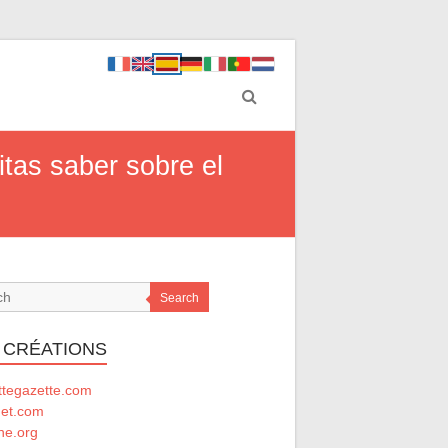
itas saber sobre el
Search
 CRÉATIONS
ttegazette.com
net.com
he.org