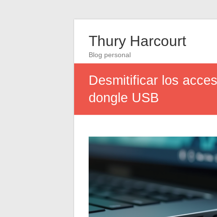
Thury Harcourt
Blog personal
Desmitificar los acces
dongle USB