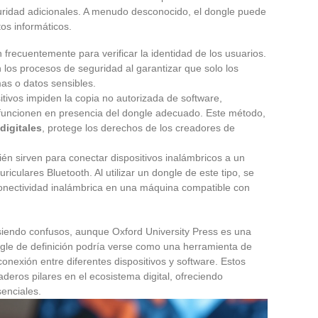
uridad adicionales. A menudo desconocido, el dongle puede
tos informáticos.
n frecuentemente para verificar la identidad de los usuarios.
os procesos de seguridad al garantizar que solo los
as o datos sensibles.
sitivos impiden la copia no autorizada de software,
 funcionen en presencia del dongle adecuado. Este método,
digitales
, protege los derechos de los creadores de
én sirven para conectar dispositivos inalámbricos a un
iculares Bluetooth. Al utilizar un dongle de este tipo, se
onectividad inalámbrica en una máquina compatible con
 siendo confusos, aunque Oxford University Press es una
gle de definición podría verse como una herramienta de
rconexión entre diferentes dispositivos y software. Estos
deros pilares en el ecosistema digital, ofreciendo
enciales.