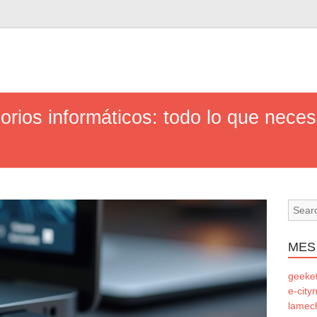
orios informáticos: todo lo que neces
MES
geeke
e-city
lamec