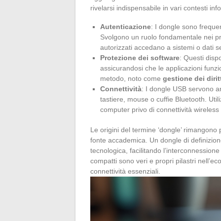
rivelarsi indispensabile in vari contesti info
Autenticazione
: I dongle sono frequent
Svolgono un ruolo fondamentale nei pro
autorizzati accedano a sistemi o dati se
Protezione dei software
: Questi disp
assicurandosi che le applicazioni funz
metodo, noto come
gestione dei diritt
Connettività
: I dongle USB servono an
tastiere, mouse o cuffie Bluetooth. Uti
computer privo di connettività wireless
Le origini del termine ‘dongle’ rimangono
fonte accademica. Un dongle di definizio
tecnologica, facilitando l’interconnessione t
compatti sono veri e propri pilastri nell’ec
connettività essenziali.