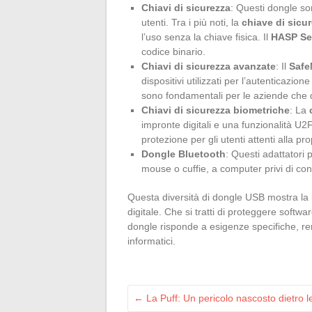
Chiavi di sicurezza
: Questi dongle so
utenti. Tra i più noti, la
chiave di sicu
l’uso senza la chiave fisica. Il
HASP Se
codice binario.
Chiavi di sicurezza avanzate
: Il
Safe
dispositivi utilizzati per l’autenticazione
sono fondamentali per le aziende che de
Chiavi di sicurezza biometriche
: La
impronte digitali e una funzionalità U2
protezione per gli utenti attenti alla pr
Dongle Bluetooth
: Questi adattatori 
mouse o cuffie, a computer privi di conn
Questa diversità di dongle USB mostra la lo
digitale. Che si tratti di proteggere softwar
dongle risponde a esigenze specifiche, rend
informatici.
←
La Puff: Un pericolo nascosto dietro l