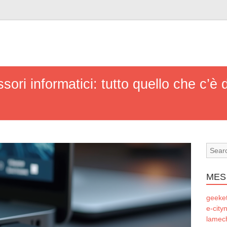
ssori informatici: tutto quello che c’è
MES
geeke
e-city
lamec