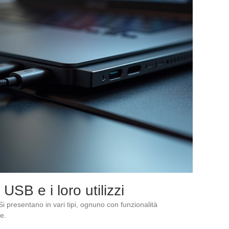
e USB e i loro utilizzi
Si presentano in vari tipi, ognuno con funzionalità
e.