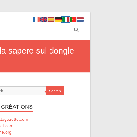
 da sapere sul dongle
Search
 CRÉATIONS
ttegazette.com
net.com
he.org