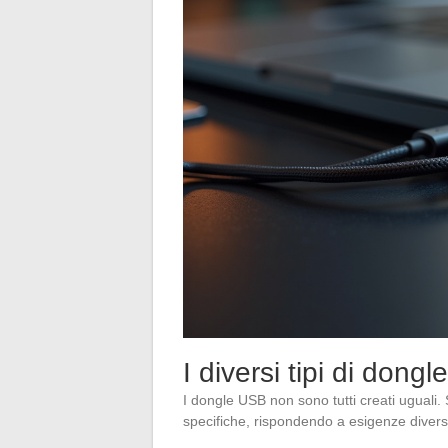
I diversi tipi di dongl
I dongle USB non sono tutti creati uguali. 
specifiche, rispondendo a esigenze divers