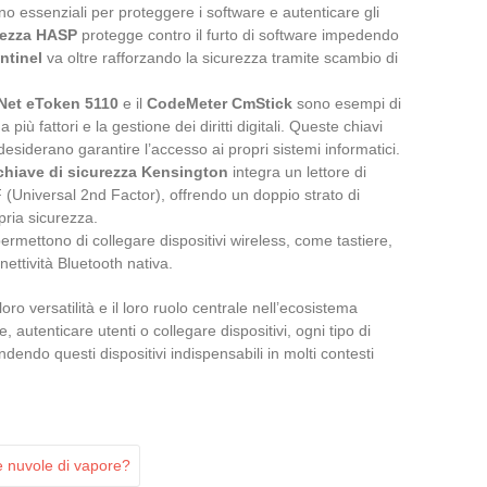
no essenziali per proteggere i software e autenticare gli
rezza HASP
protegge contro il furto di software impedendo
ntinel
va oltre rafforzando la sicurezza tramite scambio di
Net eToken 5110
e il
CodeMeter CmStick
sono esempi di
 a più fattori e la gestione dei diritti digitali. Queste chiavi
siderano garantire l’accesso ai propri sistemi informatici.
chiave di sicurezza Kensington
integra un lettore di
F (Universal 2nd Factor), offrendo un doppio strato di
opria sicurezza.
permettono di collegare dispositivi wireless, come tastiere,
ettività Bluetooth nativa.
ro versatilità e il loro ruolo centrale nell’ecosistema
e, autenticare utenti o collegare dispositivi, ogni tipo di
endo questi dispositivi indispensabili in molti contesti
e nuvole di vapore?