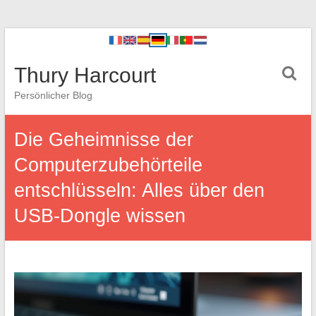
Thury Harcourt
Persönlicher Blog
Die Geheimnisse der
Computerzubehörteile
entschlüsseln: Alles über den
USB-Dongle wissen