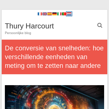
Thury Harcourt
Persoonlijke blog
De conversie van snelheden: hoe
verschillende eenheden van
meting om te zetten naar andere