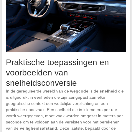
Praktische toepassingen en
voorbeelden van
snelheidsconversie
In de gereguleerde wereld van de
wegcode
is de
snelheid
die
is uitgedrukt in eenheden die zijn aangepast aan elke
geografische context een wettelijke verplichting en een
praktische noodzaak. Een snelheid die in kilometers per uur
wordt weergegeven, moet vaak worden omgezet in meters per
seconde om te voldoen aan de vereisten voor het berekenen
van de
veiligheidsafstand
. Deze laatste, bepaald door de