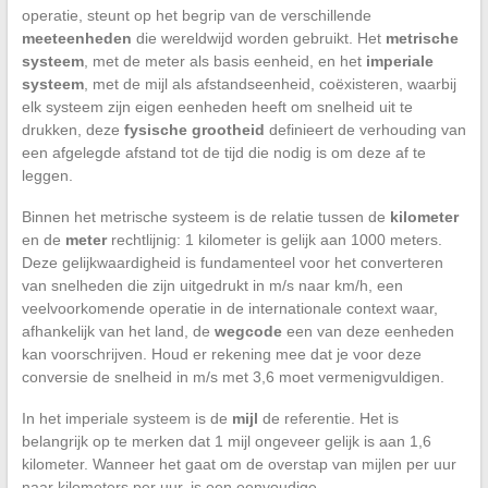
operatie, steunt op het begrip van de verschillende
meeteenheden
die wereldwijd worden gebruikt. Het
metrische
systeem
, met de meter als basis eenheid, en het
imperiale
systeem
, met de mijl als afstandseenheid, coëxisteren, waarbij
elk systeem zijn eigen eenheden heeft om snelheid uit te
drukken, deze
fysische grootheid
definieert de verhouding van
een afgelegde afstand tot de tijd die nodig is om deze af te
leggen.
Binnen het metrische systeem is de relatie tussen de
kilometer
en de
meter
rechtlijnig: 1 kilometer is gelijk aan 1000 meters.
Deze gelijkwaardigheid is fundamenteel voor het converteren
van snelheden die zijn uitgedrukt in m/s naar km/h, een
veelvoorkomende operatie in de internationale context waar,
afhankelijk van het land, de
wegcode
een van deze eenheden
kan voorschrijven. Houd er rekening mee dat je voor deze
conversie de snelheid in m/s met 3,6 moet vermenigvuldigen.
In het imperiale systeem is de
mijl
de referentie. Het is
belangrijk op te merken dat 1 mijl ongeveer gelijk is aan 1,6
kilometer. Wanneer het gaat om de overstap van mijlen per uur
naar kilometers per uur, is een eenvoudige