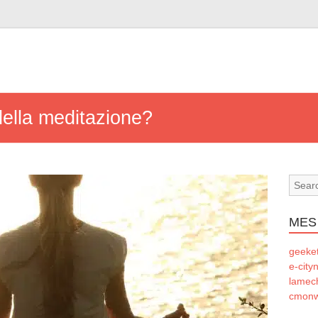
della meditazione?
MES
geeke
e-city
lamec
cmonw