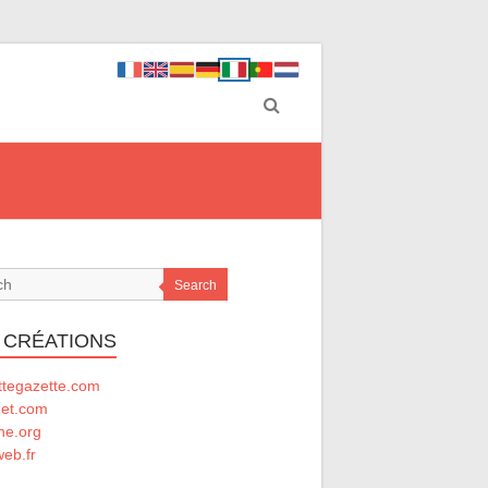
Search
 CRÉATIONS
ttegazette.com
net.com
he.org
eb.fr