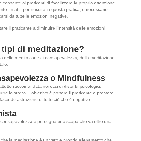
 consente ai praticanti di focalizzare la propria attenzione
e. Infatti, per riuscire in questa pratica, è necessario
carsi da tutte le emozioni negative.
are il praticante a diminuire l’intensità delle emozioni
 tipi di meditazione?
ratta della meditazione di consapevolezza, della meditazione
tale.
nsapevolezza o Mindfulness
tutto raccomandata nei casi di disturbi psicologici.
urre lo stress. L’obiettivo è portare il praticante a prestare
 facendo astrazione di tutto ciò che è negativo.
ista
i consapevolezza e persegue uno scopo che va oltre una
ce che la meditazione è un vero e proprio allenamento che